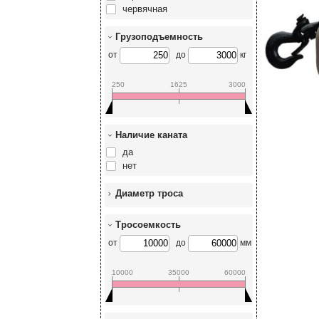
червячная
Грузоподъемность
от
до
кг
250
1625
3000
Наличие каната
да
нет
Диаметр троса
Тросоемкость
от
до
мм
10000
35000
60000