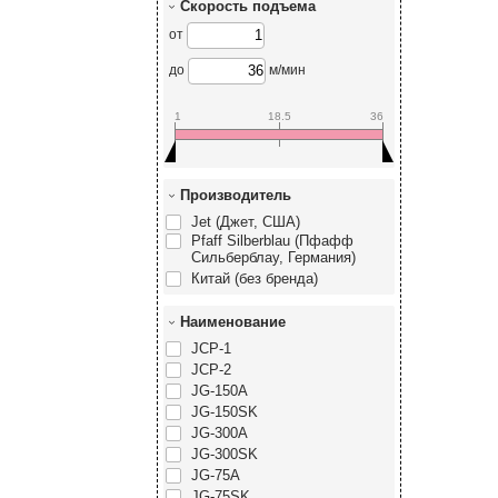
Скорость подъема
от
до
м/мин
1
18.5
36
Производитель
Jet (Джет, США)
Pfaff Silberblau (Пфафф
Сильберблау, Германия)
Китай (без бренда)
Наименование
JCP-1
JCP-2
JG-150A
JG-150SK
JG-300A
JG-300SK
JG-75A
JG-75SK