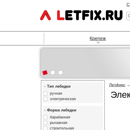
С
Крепеж
Летфикс
Тип лебедки
Элек
ручная
электрическая
Форма лебедки
барабанная
рычажная
строительная