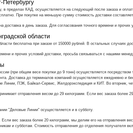
т-Петербургу
у, в пределах КАД, осуществляется на следующий после заказа и оплаты
сплатно. При покупке на меньшую сумму стоимость доставки составляет
а доставка в день заказа. Для согласования точного времени и прочих
нградской области
бласти бесплатна при заказе от 150000 рублей. В остальных случаях дос
ремени и прочих условий доставки, просьба связываться с нашими мене
ны
ссии (при общем весе покупки до 9 тонн) осуществляется посредством
ента. Доставка до терминалов компаний осуществляется ежедневно и бе
 Линии, ПЭК, Байкал-Сервис, Желдорэкспедиция и КИТ. Во вторник, чет
ринимает отправления весом до 29 килограмм. Если вес заказа более 2
нии "Деловые Линии" осуществляется и в субботу.
 Если вес заказа более 20 килограмм, мы делим его на отправления ве
никам и субботам. Стоимость отправления до отделения получателя вк