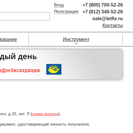
Вход
+7 (800) 700-52-26
Регистрация
+7 (812) 346-52-26
sale@letfix.ru
Контакты
дование
Инструмент
о, д.10, лит. Л (
схема проезда
).
 документ, удостоверяющий личность получателя.