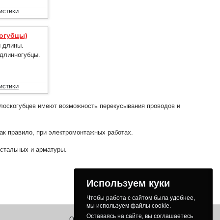
истики
огубцы)
й длины.
длинногубцы.
истики
лоскогубцев имеют возможность перекусывания проводов и
ак правило, при электромонтажных работах.
 стальных и арматуры.
Используем куки
Чтобы работа с сайтом была удобнее,
мы используем файлы cookie.
Оставаясь на сайте, вы соглашаетесь
О нас
Заказ
Как получить товар