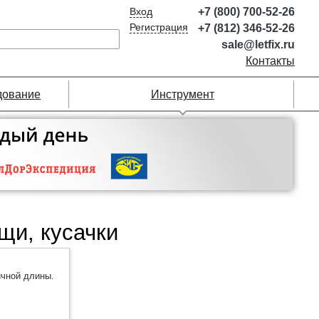
Вход
+7 (800) 700-52-26
Регистрация
+7 (812) 346-52-26
sale@letfix.ru
Контакты
дование
Инструмент
щи, кусачки
ичной длины.