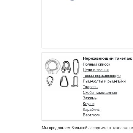
Нержавеющий такелаж
Полный список
Цепи и звенья
Тросы нержавеющие
Рым-болты и рым-гайки
Талрепы
Скобы такелажные
Зажимы
Коуши
Карабины
Вертлюги
Мы предлагаем большой ассортимент такелажных 