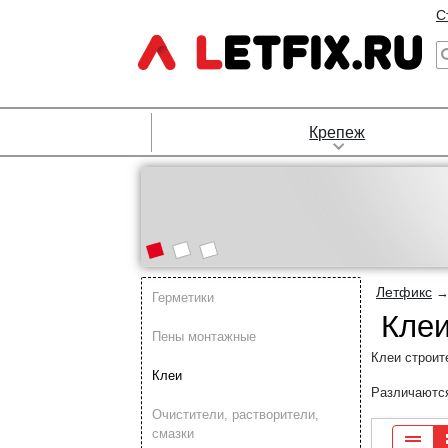
С
Крепеж
Летфикс
Герметики
Клеи
Пены монтажные
Клеи строит
Клеи
Различаются
Очистители, растворители,
смазки