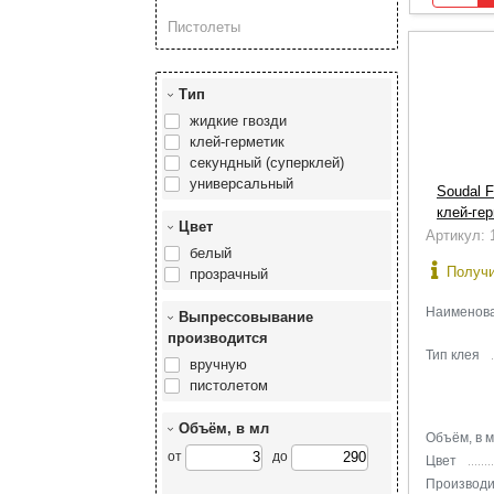
Пистолеты
Тип
жидкие гвозди
клей-герметик
секундный (суперклей)
универсальный
Soudal F
клей-гер
Цвет
Артикул: 
белый
Получи
прозрачный
Наиме­нов
Выпрессовывание
производится
Тип клея
вручную
пистолетом
Объём, в мл
Объём, в 
от
до
Цвет
Производи