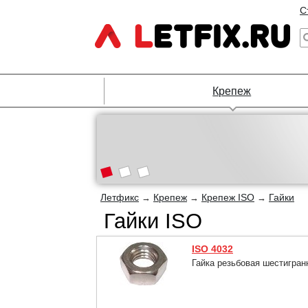
С
Крепеж
Летфикс
Крепеж
Крепеж ISO
Гайки
→
→
→
Гайки ISO
ISO 4032
Гайка резьбовая шестигран