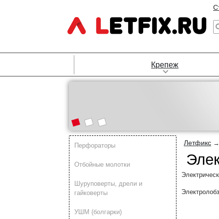
С
Крепеж
Летфикс
Перфораторы
Элек
Отбойные молотки
Электрическ
Шуруповерты, дрели и
Электролобз
гайковерты
УШМ (болгарки)