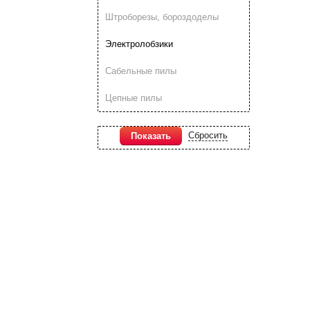
Штроборезы, бороздоделы
Электролобзики
Сабельные пилы
Цепные пилы
Сбросить
Показать