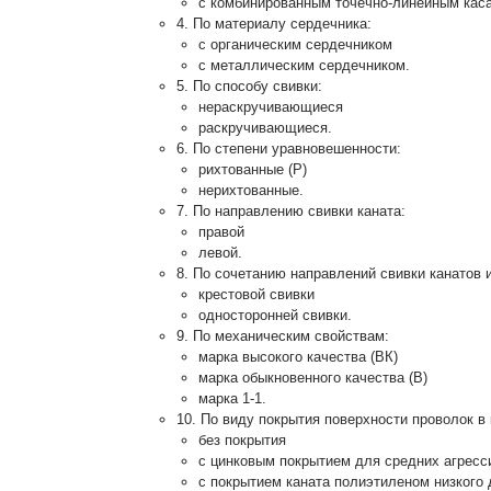
с комбинированным точечно-линейным каса
4. По материалу сердечника:
с органическим сердечником
с металлическим сердечником.
5. По способу свивки:
нераскручивающиеся
раскручивающиеся.
6. По степени уравновешенности:
рихтованные (Р)
нерихтованные.
7. По направлению свивки каната:
правой
левой.
8. По сочетанию направлений свивки канатов 
крестовой свивки
односторонней свивки.
9. По механическим свойствам:
марка высокого качества (ВК)
марка обыкновенного качества (В)
марка 1-1.
10. По виду покрытия поверхности проволок в 
без покрытия
с цинковым покрытием для средних агресс
с покрытием каната полиэтиленом низкого 