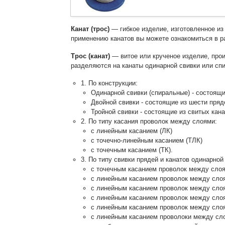
Канат (трос)
— гибкое изделие, изготовленное из
применению канатов вы можете ознакомиться в р
Трос (канат)
— витое или крученое изделие, прои
разделяются на канаты одинарной свивки или сп
1. По конструкции:
Одинарной свивки (спиральные) - состоящи
Двойной свивки - состоящие из шести пряд
Тройной свивки - состоящие из свитых кана
2. По типу касания проволок между слоями:
с линейным касанием (ЛК)
с точечно-линейным касанием (ТЛК)
с точечным касанием (ТК).
3. По типу свивки прядей и канатов одинарной
с точечным касанием проволок между слоя
с линейным касанием проволок между сло
с линейным касанием проволок между слоя
с линейным касанием проволок между слоя
с линейным касанием проволок между слоя
с линейным касанием проволоки между сло