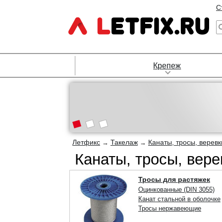
С
Крепеж
Летфикс
Такелаж
Канаты, тросы, веревк
→
→
Канаты, тросы, вере
Тросы для растяжек
Оцинкованные (DIN 3055)
Канат стальной в оболочке
Тросы нержавеющие