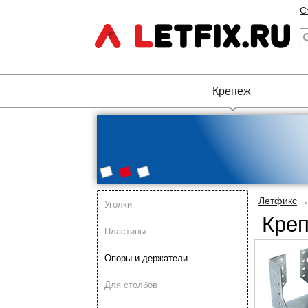
С
Крепеж
Летфикс
Уголки
Креп
Пластины
Опоры и держатели
Для столбов