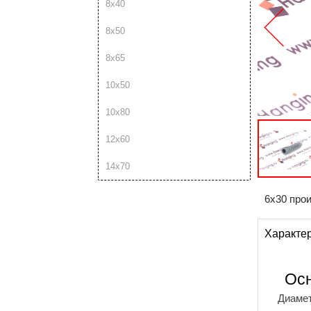
8х40
8х50
8х65
10х50
10х80
12х60
14х70
6х30 прои
Характе
Ос
Диаме