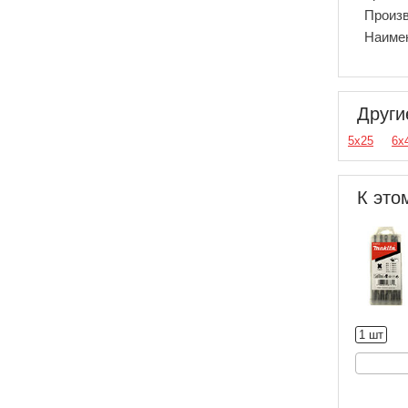
Произ
Наиме
Други
5х25
6х
К это
1 шт