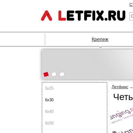
С
Крепеж
Летфикс
5х25
Чет
6х30
6х40
6х50