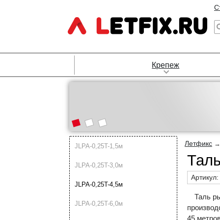
С
Крепеж
Летфикс
JLPA-0,25T-1,5м
Таль
JLPA-0,25T-3,0м
Артикул
JLPA-0,25T-4,5м
Таль р
JLPA-0,25T-6,0м
производ
45 метров