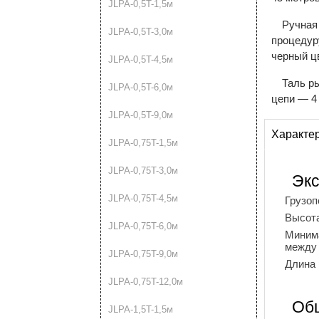
JLPA-0,5T-1,5м
Ручная
JLPA-0,5T-3,0м
процедур
черный ц
JLPA-0,5T-4,5м
Таль р
JLPA-0,5T-6,0м
цепи — 4
JLPA-0,5T-9,0м
Характе
JLPA-0,75T-1,5м
JLPA-0,75T-3,0м
Экс
JLPA-0,75T-4,5м
Грузо
Высот
JLPA-0,75T-6,0м
Минима
между
JLPA-0,75T-9,0м
Длина 
JLPA-0,75T-12,0м
Об
JLPA-1,5T-1,5м