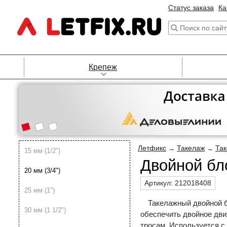
Статус заказа
Ка
Крепеж
Летфикс
Такелаж
Так
→
→
15 мм (1/2")
Двойной бло
20 мм (3/4")
Артикул:
212018408
25 мм (1")
Такелажный двойной б
30 мм (1 1/2")
обеспечить двойное дви
тросам. Используется с