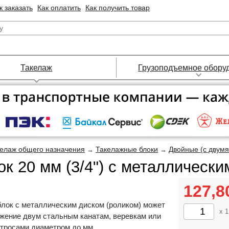
к заказать
Как оплатить
Как получить товар
Такелаж
Грузоподъемное обору
елаж общего назначения
Такелажные блоки
Двойные (с двумя
→
→
к 20 мм (3/4") с металлически
127,
лок с металлическим диском (роликом) может
x 1
жение двум стальным канатам, веревкам или
 тросами диаметром до мм.