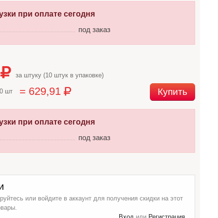
узки при оплате сегодня
под заказ
9
за штуку (10 штук в упаковке)
= 629,91
Купить
10 шт
узки при оплате сегодня
под заказ
и
руйтесь или войдите в аккаунт для получения скидки на этот
овары.
Вход
или
Регистрация