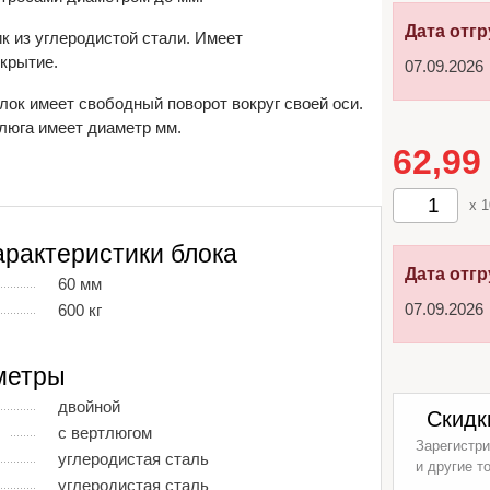
Дата отгр
ик из углеродистой стали. Имеет
крытие.
07.09.2026
лок имеет свободный поворот вокруг своей оси.
люга имеет диаметр мм.
62,9
x 
арактеристики блока
Дата отгр
60 мм
07.09.2026
600 кг
метры
двойной
Скидк
с вертлюгом
Зарегистри
углеродистая сталь
и другие т
углеродистая сталь