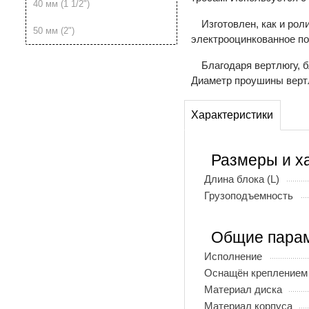
40 мм (1 1/2")
Изготовлен, как и рол
50 мм (2")
электрооцинкованное по
Благодаря вертлюгу, б
Диаметр проушины верт
Характеристики
Размеры и х
Длина блока (L)
Грузоподъемность
Общие пара
Исполнение
Оснащён креплением
Материал диска
Материал корпуса