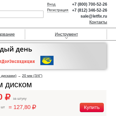
Вход
+7 (800) 700-52-26
Регистрация
+7 (812) 346-52-26
sale@letfix.ru
Контакты
дование
Инструмент
 дисками)
20 мм (3/4")
→
м диском
80
за штуку
= 127,80
Купить
 шт