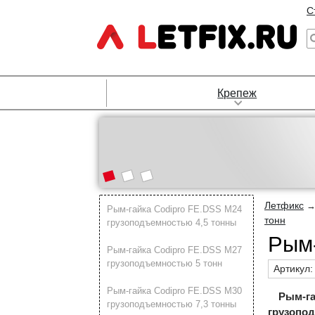
С
Крепеж
Летфикс
Рым-гайка Codipro FE.DSS М24
тонн
грузоподъемностью 4,5 тонны
Рым-
Рым-гайка Codipro FE.DSS М27
грузоподъемностью 5 тонн
Артикул
Рым-гайка Codipro FE.DSS М30
Рым-га
грузоподъемностью 7,3 тонны
грузопо