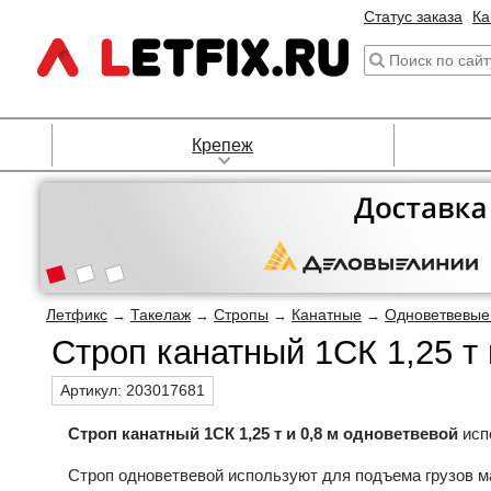
Статус заказа
Ка
Крепеж
Летфикс
Такелаж
Стропы
Канатные
Одноветвевые
→
→
→
→
Строп канатный 1СК 1,25 т 
Артикул:
203017681
Строп канатный 1СК 1,25 т и 0,8 м одноветвевой
исп
Строп одноветвевой используют для подъема грузов ма