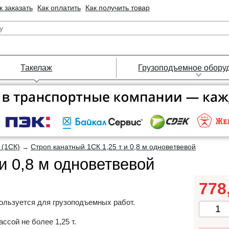
к заказать
Как оплатить
Как получить товар
Такелаж
Грузоподъемное обору
 (1СК)
Строп канатный 1СК 1,25 т и 0,8 м одноветвевой
→
и 0,8 м одноветвевой
778
ользуется для грузоподъемных работ.
ссой не более 1,25 т.