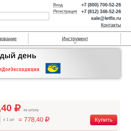
Вход
+7 (800) 700-52-26
Регистрация
+7 (812) 346-52-26
sale@letfix.ru
Контакты
дование
Инструмент
,40
за штуку
= 778,40
Купить
x 1 шт