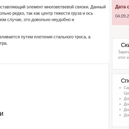
 составляющий элемент многоветвевой связки. Данный
Дата 
льно редко, так как центр тяжести груза и ось
04.09.
ном случае, это довольно неудобно и
авливается путем плетения стального троса, а
тра.
Ск
Зарег
этот и
Сп
Са
Ци
До
До
До
и
До