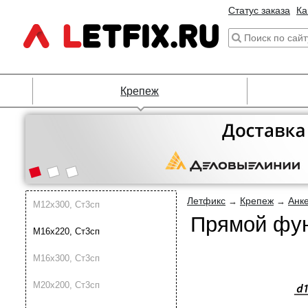
Статус заказа
Ка
Крепеж
Летфикс
Крепеж
Анк
→
→
М12х300, Ст3сп
Прямой фун
М16х220, Ст3сп
М16х300, Ст3сп
М20х200, Ст3сп