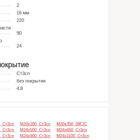
2
16 мм
220
части
90
о
24
покрытие
Ст3сп
без покрытия
4.8
, Ст3сп
М20х200, Ст3сп
М20х350, 09Г2С
, Ст3сп
М24х550, Ст3сп
М24х650, Ст3сп
, Ст3сп
М24х900, Ст3сп
М24х1100, Ст3сп