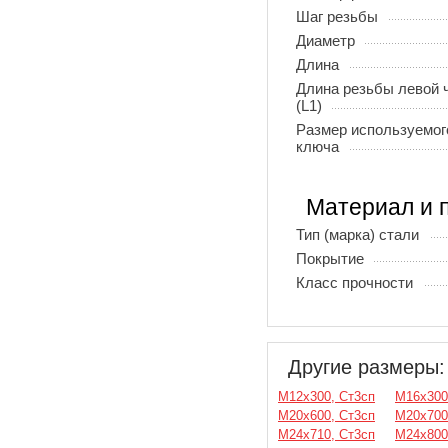
Шаг резьбы
Диаметр
Длина
Длина резьбы левой 
(L1)
Размер используемог
ключа
Материал и 
Тип (марка) стали
Покрытие
Класс прочности
Другие размеры:
М12х300, Ст3сп
М16х300
М20х600, Ст3сп
М20х700
М24х710, Ст3сп
М24х800