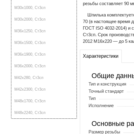
резьбы составляет 90 м
М30х1000, Ст3сп
Шпилька комплектуетс
М30х2000, Ст3сп
70 (в настоящее время 
ГОСТ ISO 4032-2014) и 
М36х1250, Ст3сп
Ст3сп. Срок производст
2012 М16х220 — до 5 ка
М36х1500, Ст3сп
М36х1900, Ст3сп
Характеристики
М36х2000, Ст3сп
Общие данн
М42х280, Ст3сп
Тип и конструкция
М42х2300, Ст3сп
Точный стандарт
Тип
М48х1700, Ст3сп
Исполнение
М48х2240, Ст3сп
Основные р
Размер резьбы