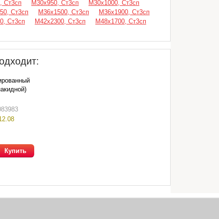
, Ст3сп
М30х950, Ст3сп
М30х1000, Ст3сп
50, Ст3сп
М36х1500, Ст3сп
М36х1900, Ст3сп
0, Ст3сп
М42х2300, Ст3сп
М48х1700, Ст3сп
одходит:
ированный
накидной)
083983
12.08
Купить