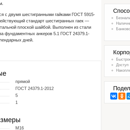
м.
Спосо
я с двумя шестигранными гайками ГОСТ 5915-
Безнал
действующий стандарт шестигранных гаек —
Наличн
стальной плоской шайбой. Выполнен из стали
Банковс
ва фундаментных анкеров 5.1 ГОСТ 24379.1-
лендарных дней.
Корпо
Быстрое
Доступ 
Накопл
ые
прямой
Подел
ГОСТ 24379.1-2012
5
1
азмеры
М16