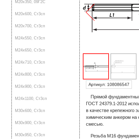
М20х350, 09Г2С
М20х600, Ст3сп
М20х700, Ст3сп
М24х550, Ст3сп
М24х650, Ст3сп
М24х710, Ст3сп
М24х800, Ст3сп
Артикул:
108086547
М24х900, Ст3сп
Прямой фундаментный
М24х1100, Ст3сп
ГОСТ 24379.1-2012 испо
в качестве крепежного 
М30х600, Ст3сп
химическим анкером на 
М30х900, Ст3сп
смесью.
М30х950, Ст3сп
Резьба М16 фундамент