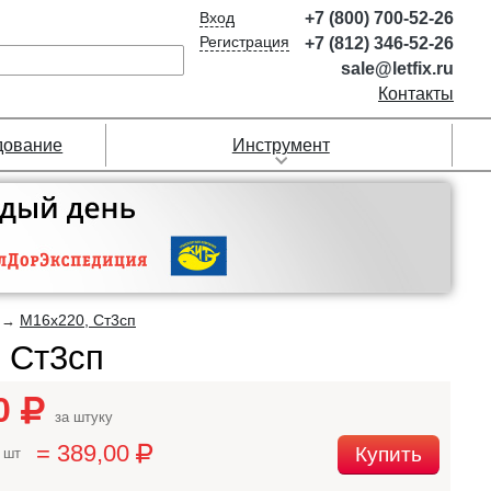
Вход
+7 (800) 700-52-26
Регистрация
+7 (812) 346-52-26
sale@letfix.ru
Контакты
дование
Инструмент
М16х220, Ст3сп
→
 Ст3сп
00
за штуку
= 389,00
Купить
 шт