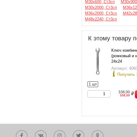
М30х600, Ст3сп
М30х900
М30х2000, Ст3сп
М36х12
М36х2000, Ст3сп
М42х28
М48х2240, Ст3сп
К этому товару п
Ключ комбин
(рожковый и 
24х24
Артикул: 406
Получить 
1 шт
338,00
338,00