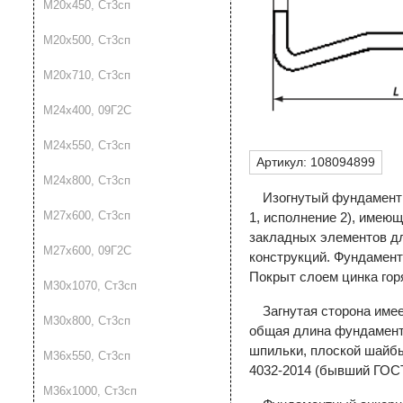
М20х450, Ст3сп
М20х500, Ст3сп
М20х710, Ст3сп
М24х400, 09Г2С
М24х550, Ст3сп
Артикул:
108094899
М24х800, Ст3сп
Изогнутый фундаментн
М27х600, Ст3сп
1, исполнение 2), имею
закладных элементов дл
М27х600, 09Г2С
конструкций. Фундамент
Покрыт слоем цинка гор
М30х1070, Ст3сп
Загнутая сторона име
М30х800, Ст3сп
общая длина фундаментно
шпильки, плоской шайбы
М36х550, Ст3сп
4032-2014 (бывший ГОСТ 
М36х1000, Ст3сп