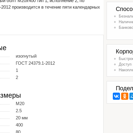
й болт М20х400 тип 1, исполнение 2, по
-2012 производится в течение пяти календарных
Спосо
Безнал
Наличн
Банковс
ые
Корпо
изогнутый
Быстрое
ГОСТ 24379.1-2012
Доступ 
1
Накопл
2
Подел
азмеры
М20
2.5
20 мм
400
80