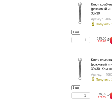
Ключ комбин
(рожковый и 
30х30
Артикул: 406
Получить 
1 шт
615,00
615,00
Ключ комбин
(рожковый и 
30х30. Камыш
слесарно-мон
Артикул: 406
инструмента.
Получить 
1 шт
975,00
975,00