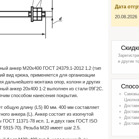
Дата отгр
20.08.2026
Скидк
Зарегистри
и другие т
ый анкер М20х400 ГОСТ 24379.1-2012 1.2 (тип
щий вид крюка, применяется для организации
я дальнейшего монтажа опор, колонн и других
Спосо
ный анкер 20х400 1-2 выполнен из стали 09Г2С.
Самовыв
ячим способом нанесения покрытия.
Циолков
Доставк
ет общую длину (L5) 80 мм. 400 мм составляет
Доставк
го анкера (L). Анкер состоит из изогнутой
Доставк
 ГОСТ 11371-78 исп. 1, и двух гаек ГОСТ ISO
Доставк
5915-70). Резьба М20 имеет шаг 2.5.