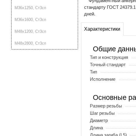
Фундаментный анкерны
стандарту ГОСТ 24379.1
М36х1250, Ст3сп
дней.
М36х1600, Ст3сп
Характеристики
М48х1200, Ст3сп
М48х2800, Ст3сп
Общие данн
Тип и конструкция
Точный стандарт
Тип
Исполнение
Основные р
Размер резьбы
Шаг резьбы
Диаметр
Длина
Длина загиба (L5)