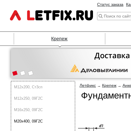
Статус заказа
Ка
Крепеж
Летфикс
Крепеж
Анк
→
→
М12х200, Ст3сп
Фундаментн
М12х250, 09Г2С
М16х250, 09Г2С
М20х400, 09Г2С