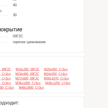
40
о
30
покрытие
09Г2С
горячее цинкование
, 09Г2С
М16х250, 09Г2С
М20х450, Ст3сп
, Ст3сп
М24х400, 09Г2С
М24х550, Ст3сп
, Ст3сп
М27х600, 09Г2С
М30х1070, Ст3сп
, Ст3сп
М36х1000, Ст3сп
М36х1250, Ст3сп
00, Ст3сп
М48х2800, Ст3сп
одходит: