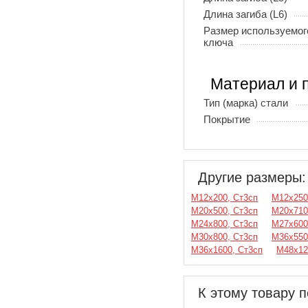
Длина загиба (L6)
Размер используемог
ключа
Материал и 
Тип (марка) стали
Покрытие
Другие размеры:
М12х200, Ст3сп
М12х250
М20х500, Ст3сп
М20х710
М24х800, Ст3сп
М27х600
М30х800, Ст3сп
М36х550
М36х1600, Ст3сп
М48х12
К этому товару п