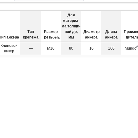
Для
материа­
ла толщи­
Тип
Размер
ной до,
Диаметр
Длина
Произв
Тип анкера
крепежа
резьбы
мм
анкера
анкера
дител
Клиновой
—
М10
80
10
160
Mungo
анкер