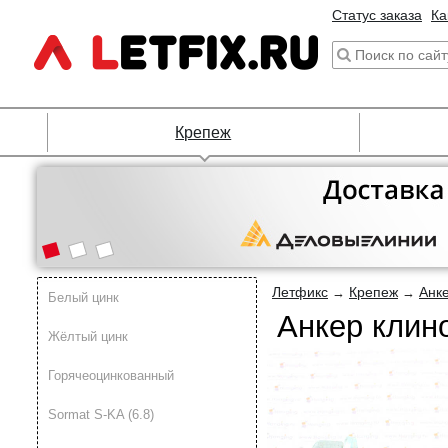
Статус заказа
Ка
Крепеж
Летфикс
Крепеж
Анк
→
→
Белый цинк
Анкер клин
Жёлтый цинк
Горячеоцинкованный
Sormat S-KA (6.8)