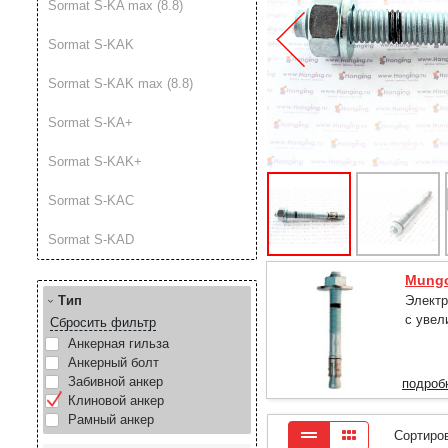
Sormat S-KA max (8.8)
Sormat S-KAK
Sormat S-KAK max (8.8)
Sormat S-KA+
Sormat S-KAK+
Sormat S-KAC
Sormat S-KAD
Mung
Тип
Электр
с увел
Сбросить фильтр
Анкерная гильза
Анкерный болт
Забивной анкер
подроб
Клиновой анкер
Рамный анкер
Сортиро