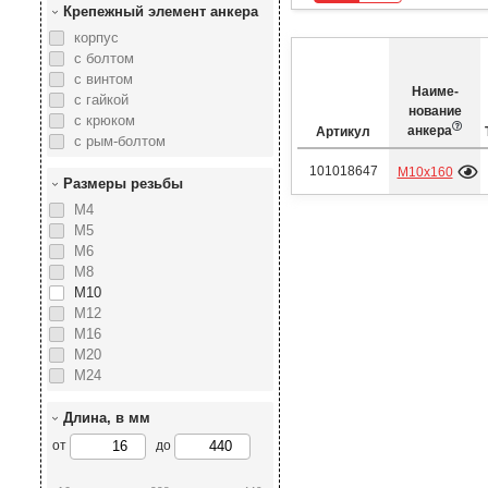
Крепежный элемент анкера
корпус
с болтом
с винтом
Наиме­
с гайкой
нование
с крюком
анкера
Артикул
с рым-болтом
101018647
М10х160
Размеры резьбы
М4
М5
М6
М8
М10
М12
М16
М20
М24
Длина, в мм
от
до