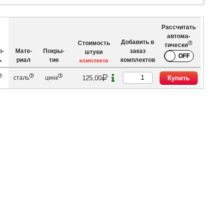
Рассчитать
автома­
Добавить в
Стоимость
тически
о­
Мате­
Покры­
заказ
штуки
ь
риал
тие
комплектов
комплекта
125,00
сталь
цинк
Купить