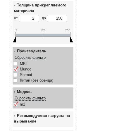
Толщина прикрепляемого
материала
от
до
2
126
250
Производитель
Сбросить фильтр
MKT
Mungo
Sormat
Китай (без бренда)
Модель
Сбросить фильтр
m2
Рекомендуемая нагрузка на
вырывание