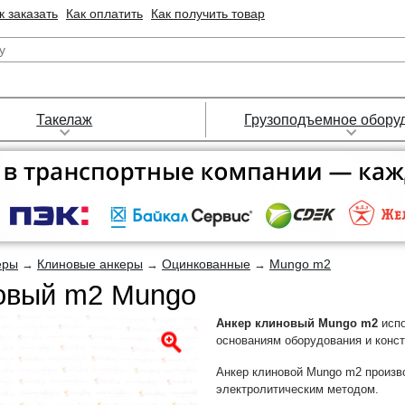
к заказать
Как оплатить
Как получить товар
Такелаж
Грузоподъемное обору
еры
Клиновые анкеры
Оцинкованные
Mungo m2
→
→
→
овый m2 Mungo
Анкер клиновый Mungo m2
испо
основаниям оборудования и конст
Анкер клиновой Mungo m2 произво
электролитическим методом.