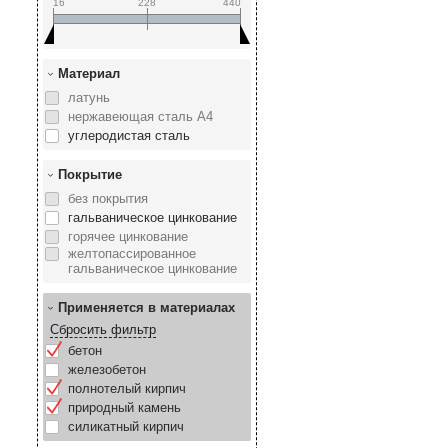
16
228
440
Материал
латунь
нержавеющая сталь А4
углеродистая сталь
Покрытие
без покрытия
гальваническое цинкование
горячее цинкование
желтопассированное
гальваническое цинкование
Применяется в материалах
Сбросить фильтр
бетон
железобетон
полнотелый кирпич
природный камень
силикатный кирпич