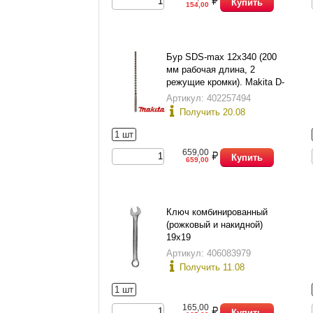
Купить
154,00
Бур SDS-max 12х340 (200
мм рабочая длина, 2
режущие кромки). Makita D-
33875.
Артикул: 402257494
Получить 20.08
1 шт
659,00
Купить
659,00
Ключ комбинированный
(рожковый и накидной)
19х19
Артикул: 406083979
Получить 11.08
1 шт
165,00
Купить