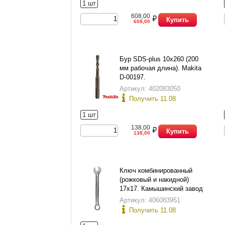
1 шт
608,00
Купить
608,00
Бур SDS-plus 10х260 (200
мм рабочая длина). Makita
D-00197.
Артикул: 402083050
Получить 11.08
1 шт
138,00
Купить
138,00
Ключ комбинированный
(рожковый и накидной)
17х17. Камышинский завод
слесарно-монтажного
Артикул: 406083951
инструмента.
Получить 11.08