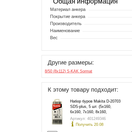
Общая информация
Материал анкера
Покрытие анкера
Производитель
Наименование
Вес
Другие размеры:
8/50 (8х112) S-KAK Sormat
К этому товару подходит:
Набор буров Makita D-20703
SDS-plus, 5 шт. (5х160,
6х160, 7х160, 8х160,
10х160), в пласт. футляре
Артикул: 401249346
Получить 20.08