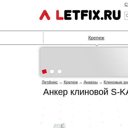
С
Крепеж
Летфикс
Крепеж
Анкеры
Клиновые а
→
→
→
Анкер клиновой S-K