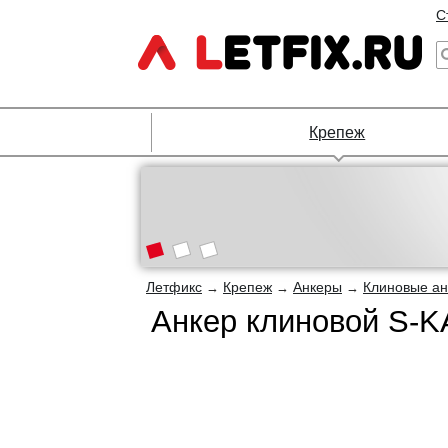
С
Крепеж
Летфикс
Крепеж
Анкеры
Клиновые а
→
→
→
Анкер клиновой S-K