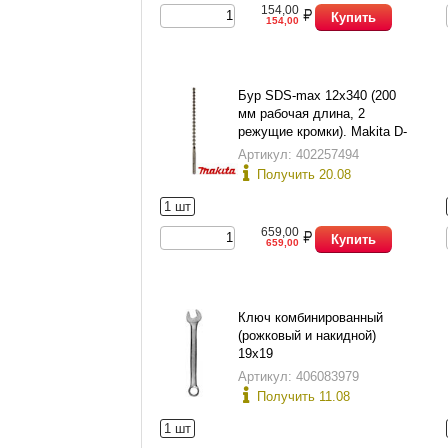
154,00
Купить
154,00
Бур SDS-max 12х340 (200
мм рабочая длина, 2
режущие кромки). Makita D-
33875.
Артикул: 402257494
Получить 20.08
1 шт
659,00
Купить
659,00
Ключ комбинированный
(рожковый и накидной)
19х19
Артикул: 406083979
Получить 11.08
1 шт