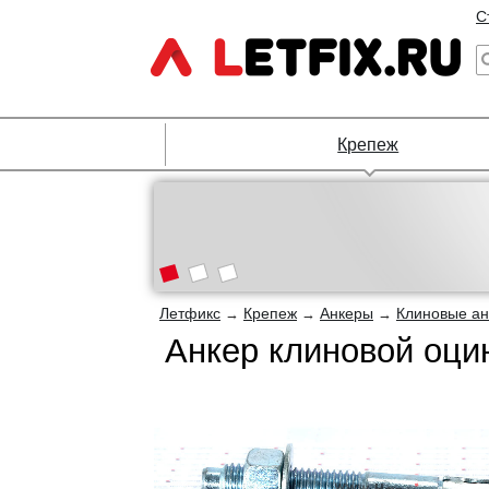
С
Крепеж
Летфикс
Крепеж
Анкеры
Клиновые а
→
→
→
Анкер клиновой оц