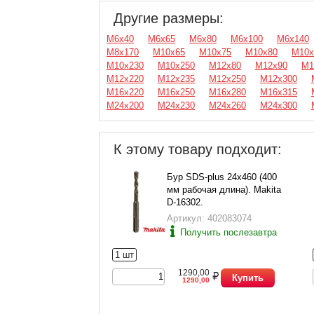
Другие размеры:
М6x40
М6x65
М6x80
М6x100
М6x140
М8x170
М10x65
М10x75
М10x80
М10x
М10x230
М10x250
М12x80
М12x90
М1
М12x220
М12x235
М12x250
М12x300
М16x220
М16x250
М16x280
М16x315
М24x200
М24x230
М24x260
М24x300
К этому товару подходит:
Бур SDS-plus 24х460 (400
мм рабочая длина). Makita
D-16302.
Артикул: 402083074
Получить послезавтра
1 шт
1290,00
Купить
1290,00