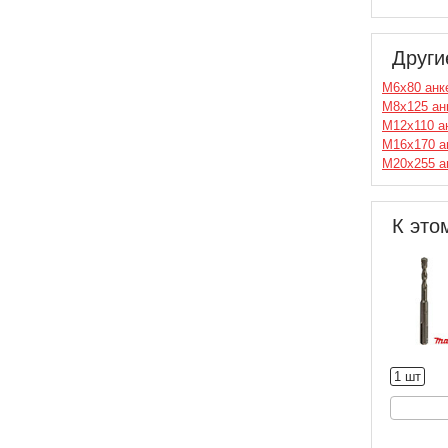
Други
М6х80 анк
М8х125 ан
М12х110 а
М16х170 а
М20х255 а
К это
1 шт