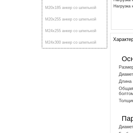
Нагрузка 
М20х185 анкер со шпилькой
М20х255 анкер со шпилькой
М24х255 анкер со шпилькой
Характе
М24х300 анкер со шпилькой
Ос
Разме
Диамет
Длина 
Общая 
болтом
Толщин
Пар
Диамет