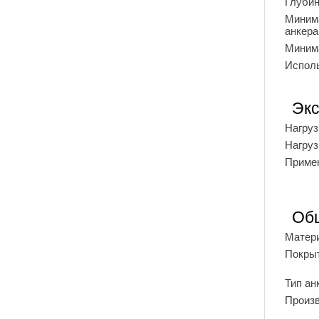
Глубин
Миним
анкер
Минима
Испол
Экс
Нагруз
Нагруз
Примен
Об
Матери
Покрыт
Тип ан
Произ