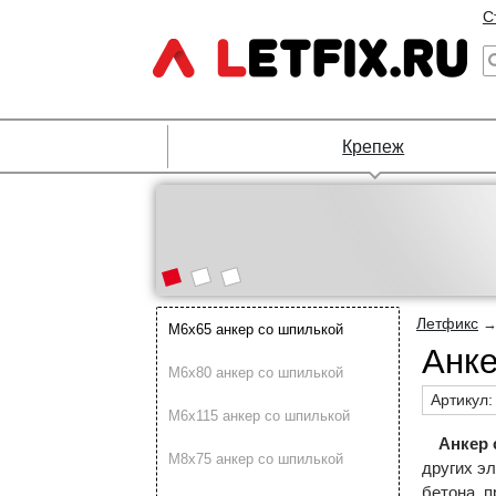
С
Крепеж
Летфикс
М6х65 анкер со шпилькой
Анке
М6х80 анкер со шпилькой
Артикул
М6х115 анкер со шпилькой
Анкер 
М8х75 анкер со шпилькой
других эл
бетона, п