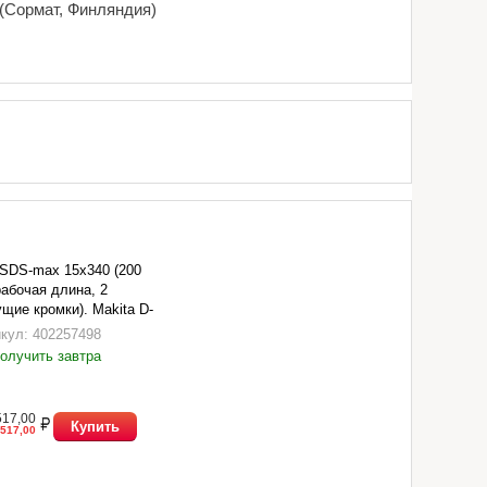
 (Сормат, Финляндия)
SDS-max 15х340 (200
абочая длина, 2
щие кромки). Makita D-
2.
кул: 402257498
олучить завтра
517,00
Купить
517,00