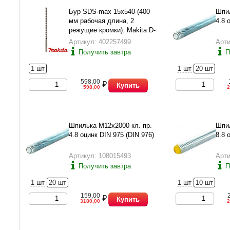
Бур SDS-max 15х540 (400
Шпил
мм рабочая длина, 2
4.8 
режущие кромки). Makita D-
33928.
Артикул: 402257499
Арти
Получить завтра
П
1 шт
1 шт
20 шт
598,00
Купить
598,00
2
Шпилька М12х2000 кл. пр.
Шпил
4.8 оцинк DIN 975 (DIN 976)
8.8 
Артикул: 108015493
Арти
Получить завтра
П
1 шт
20 шт
1 шт
10 шт
159,00
Купить
3180,00
2