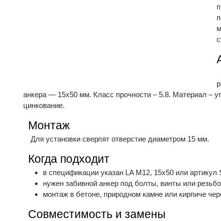
п
п
м
с
р
анкера — 15х50 мм. Класс прочности – 5.8. Материал – у
цинкование.
Монтаж
Для установки сверлят отверстие диаметром 15 мм.
Когда подходит
в спецификации указан LA M12, 15х50 или артикул 
нужен забивной анкер под болты, винты или резьб
монтаж в бетоне, природном камне или кирпиче чере
Совместимость и замены