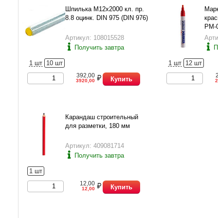
Шпилька М12х2000 кл. пр.
Марк
8.8 оцинк. DIN 975 (DIN 976)
крас
PM-
Артикул: 108015528
Арти
Получить завтра
П
1 шт
10 шт
1 шт
12 шт
392,00
Купить
3920,00
2
Карандаш строительный
для разметки, 180 мм
Артикул: 409081714
Получить завтра
1 шт
12,00
Купить
12,00