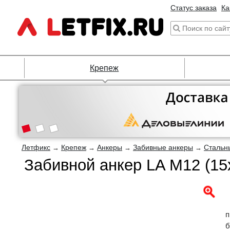
Статус заказа
Ка
Крепеж
Летфикс
Крепеж
Анкеры
Забивные анкеры
Стальн
→
→
→
→
Забивной анкер LA M12 (15
п
б