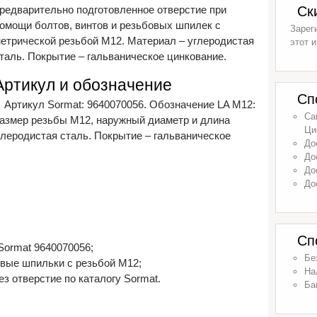
редварительно подготовленное отверстие при
Ск
омощи болтов, винтов и резьбовых шпилек с
Зарег
етрической резьбой М12. Материал – углеродистая
этот и
таль. Покрытие – гальваническое цинкование.
Артикул и обозначение
Сп
Артикул Sormat: 9640070056. Обозначение LA M12:
Са
азмер резьбы М12, наружный диаметр и длина
Ци
глеродистая сталь. Покрытие – гальваническое
До
До
До
До
Сп
Sormat 9640070056;
Бе
овые шпильки с резьбой М12;
На
з отверстие по каталогу Sormat.
Ба