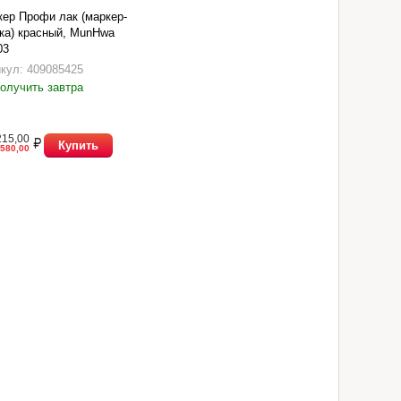
ер Профи лак (маркер-
ка) красный, MunHwa
03
кул: 409085425
олучить завтра
215,00
Купить
580,00