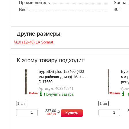
Производитель
Sormat
Вес
40 г
Другие размеры:
M10 (12х40) LA Sormat
К этому товару подходит:
Бур SDS-plus 15х460 (400
Бур 
мм рабочая длина). Makita
мм р
D-17550.
режу
3391
Артикул: 402249341
Арти
Получить завтра
П
1 шт
1 шт
237,00
Купить
237,00