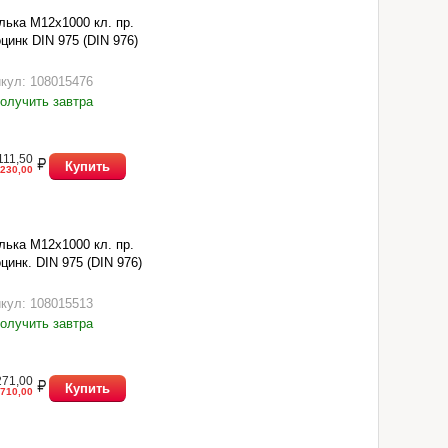
ька М12х1000 кл. пр.
оцинк DIN 975 (DIN 976)
кул: 108015476
олучить завтра
111,50
Купить
230,00
ька М12х1000 кл. пр.
оцинк. DIN 975 (DIN 976)
кул: 108015513
олучить завтра
271,00
Купить
710,00