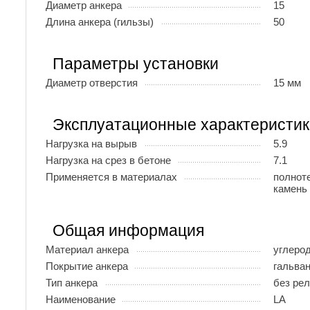
Диаметр анкера
15
Длина анкера (гильзы)
50
Параметры установки
Диаметр отверстия
15 мм
Эксплуатационные характеристик
Нагрузка на вырыв
5.9
Нагрузка на срез в бетоне
7.1
Применяется в материалах
полнот
камень
Общая информация
Материал анкера
углеро
Покрытие анкера
гальва
Тип анкера
без ре
Наименование
LA