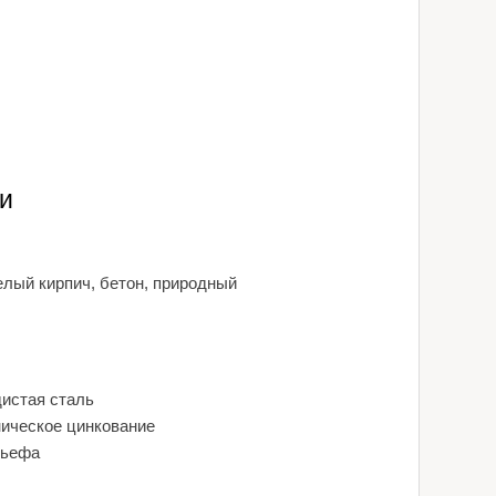
и
елый кирпич, бетон, природный
дистая сталь
ническое цинкование
льефа