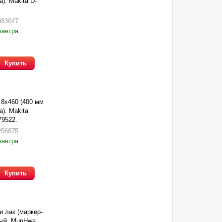
). Makita D-
083047
завтра
Купить
 8х460 (400 мм
). Makita
79522.
256875
завтра
Купить
 лак (маркер-
ный, MunHwa