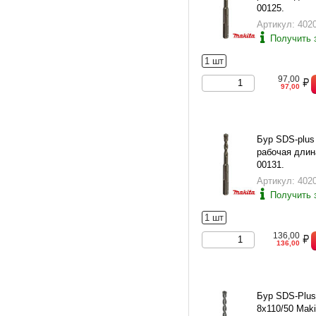
00125.
Артикул: 402
Получить 
1 шт
97,00
97,00
Бур SDS-plus
рабочая длина
00131.
Артикул: 402
Получить 
1 шт
136,00
136,00
Бур SDS-Plus 
8х110/50 Maki