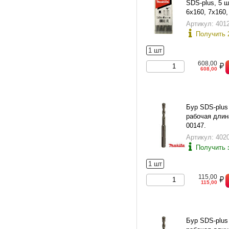
SDS-plus, 5 ш
6х160, 7х160,
10х160), в пл
Артикул: 401
Получить 
1 шт
608,00
608,00
Бур SDS-plus
рабочая длина
00147.
Артикул: 402
Получить 
1 шт
115,00
115,00
Бур SDS-plus