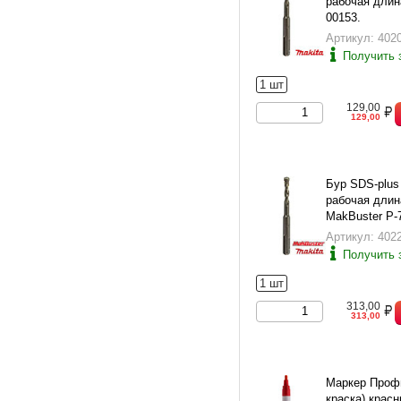
рабочая длина
00153.
Артикул: 402
Получить 
1 шт
129,00
129,00
Бур SDS-plus
рабочая длина
MakBuster P-
Артикул: 402
Получить 
1 шт
313,00
313,00
Маркер Профи
краска) крас