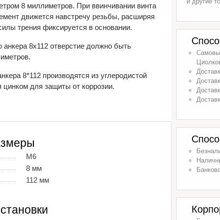
и другие т
тром 8 миллиметров. При ввинчивании винта
лемент движется навстречу резьбы, расширяя
 силы трения фиксируется в основании.
Спосо
о анкера 8х112 отверстие должно быть
Самовыв
иметров.
Циолков
Доставк
анкера 8*112 производятся из углеродистой
Доставк
 цинком для защиты от коррозии.
Доставк
Доставк
Спосо
азмеры
Безнал
М6
Наличн
8 мм
Банковс
112 мм
становки
Корпо