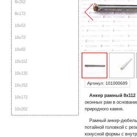
8х152
8х172
10х52
10х72
10х92
10х112
10х132
Артикул:
101000689
10х152
Анкер рамный 8х112
10х172
оконных рам в основания
природного камня.
10х202
Рамный анкер-дюбель 
потайной головкой с ре
конусной формы с внутр