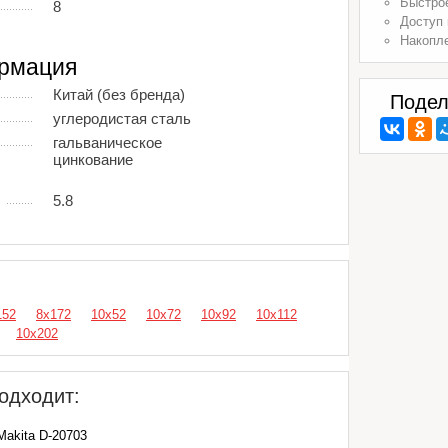
Быстрое
8
Доступ 
Накопл
рмация
Китай (без бренда)
Подел
углеродистая сталь
гальваническое
цинкование
5.8
152
8х172
10х52
10х72
10х92
10х112
10х202
одходит:
Makita D-20703