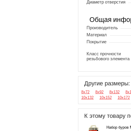
Диаметр отверстия
Общая инфо
Производитель
Материал
Покрытие
Класс прочности
резьбового элемента
Другие размеры:
8х72
8х92
8х132
8х
10х132
10х152
10х172
К этому товару п
Набор буров 