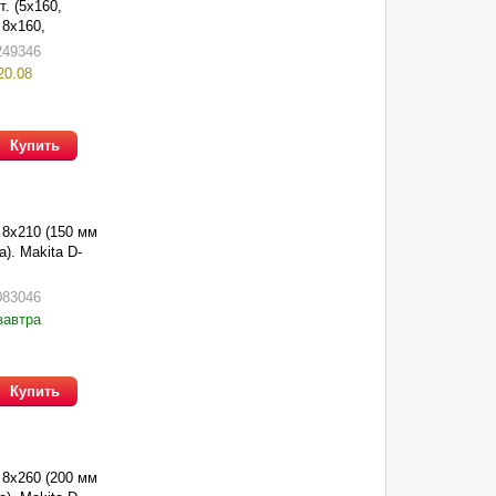
т. (5х160,
 8х160,
аст. футляре
249346
20.08
Купить
 8х210 (150 мм
). Makita D-
083046
завтра
Купить
 8х260 (200 мм