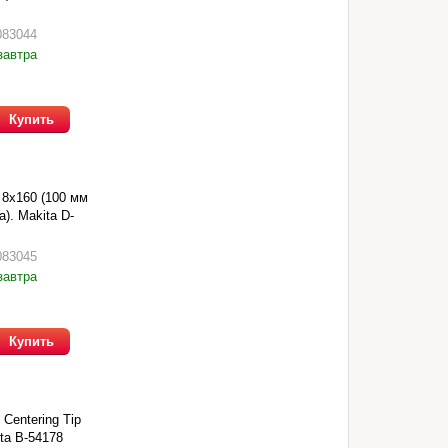
083044
завтра
Купить
 8х160 (100 мм
). Makita D-
083045
завтра
Купить
Centering Tip
ta B-54178