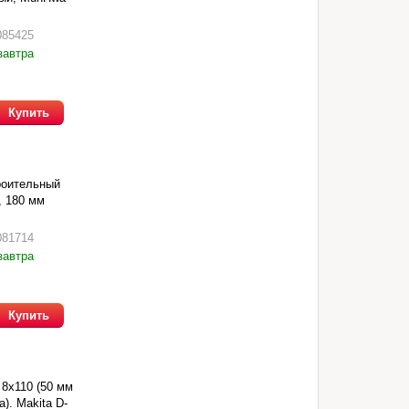
085425
завтра
Купить
роительный
, 180 мм
081714
завтра
Купить
 8х110 (50 мм
). Makita D-