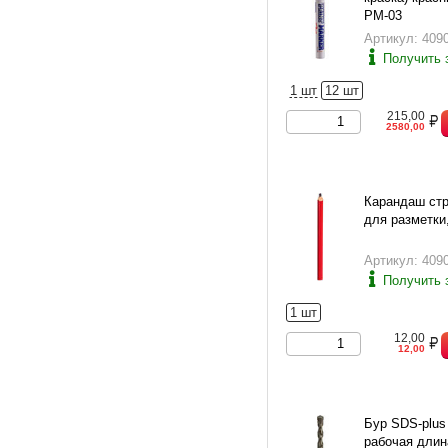
PM-03
Артикул: 409
Получить 
1 шт
12 шт
215,00
2580,00
Карандаш ст
для разметки
Артикул: 409
Получить 
1 шт
12,00
12,00
Бур SDS-plus
рабочая длина