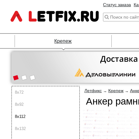
Статус заказа
Ка
Крепеж
Летфикс
Крепеж
Анк
→
→
8х72
Анкер рамн
8х92
8х112
8х132