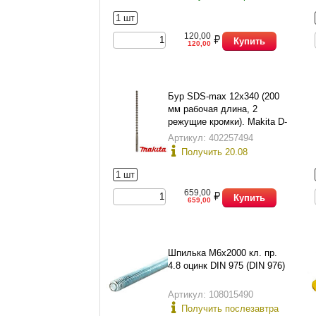
1 шт
120,00
Купить
120,00
Бур SDS-max 12х340 (200
мм рабочая длина, 2
режущие кромки). Makita D-
33875.
Артикул: 402257494
Получить 20.08
1 шт
659,00
Купить
659,00
Шпилька М6х2000 кл. пр.
4.8 оцинк DIN 975 (DIN 976)
Артикул: 108015490
Получить послезавтра