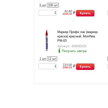
5 шт
100 шт
62,60
Купить
6260,00
Маркер Профи лак (маркер-
краска) красный, MunHwa
PM-03
Артикул: 409085425
Получить завтра
1 шт
12 шт
215,00
Купить
2580,00