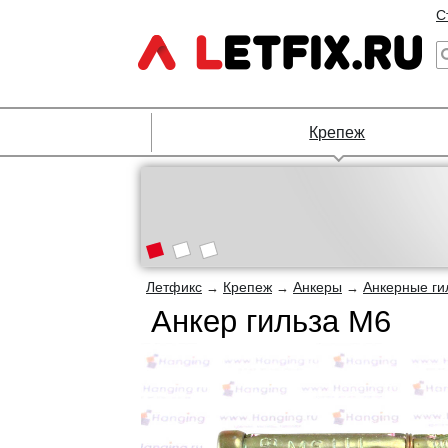
С
Крепеж
Летфикс
Крепеж
Анкеры
Анкерные ги
→
→
→
Анкер гильза М6