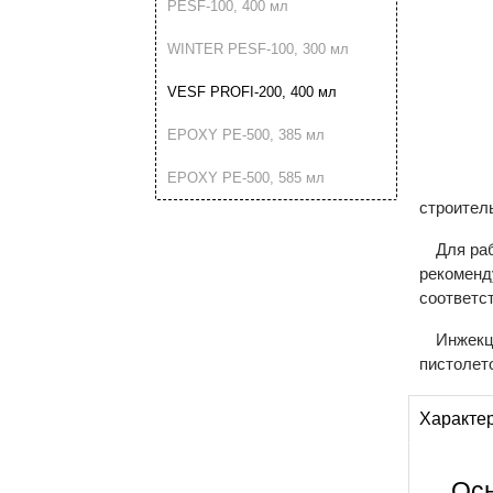
PESF-100, 400 мл
WINTER PESF-100, 300 мл
VESF PROFI-200, 400 мл
EPOXY PE-500, 385 мл
EPOXY PE-500, 585 мл
строител
Для ра
рекоменд
соответс
Инжекц
пистолет
Характе
Ос