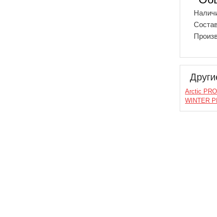
Наличи
Соста
Произ
Други
Arctic PRO
WINTER PE