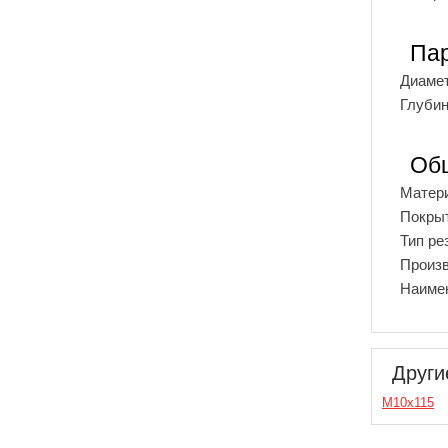
Пар
Диамет
Глубин
Об
Матер
Покры
Тип ре
Произ
Наиме
Други
М10х115