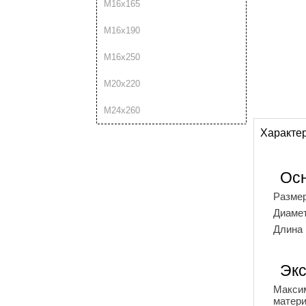
М16х165
М16х190
М16х250
М20х220
М24х260
Характе
Ос
Разме
Диаме
Длина
Экс
Макси
матер