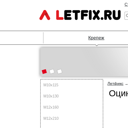
С
Крепеж
Летфикс
М10х115
Оцин
М10х130
М12х160
М12х210