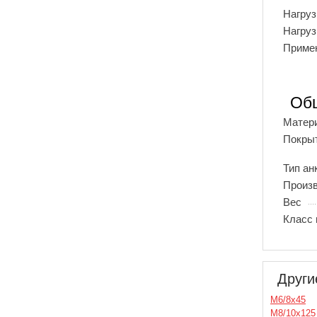
Нагруз
Нагруз
Примен
Об
Матери
Покрыт
Тип ан
Произ
Вес
Класс 
Други
М6/8х45
М8/10х125