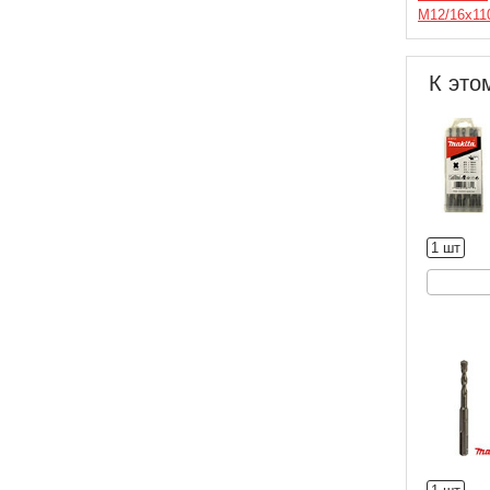
М12/16х11
К это
1 шт