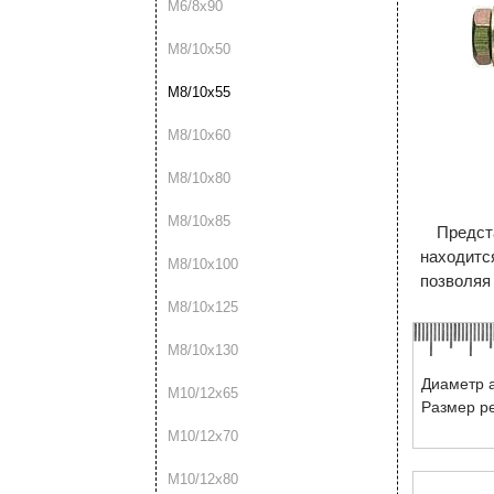
М6/8х90
М8/10х50
М8/10х55
М8/10х60
М8/10х80
М8/10х85
Предст
находитс
М8/10х100
позволяя
М8/10х125
М8/10х130
Диаметр а
М10/12х65
Размер р
М10/12х70
М10/12х80