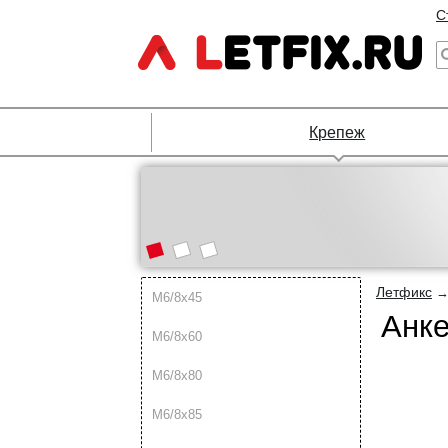
С
Крепеж
Летфикс
М6/8х45
Анке
М6/8х60
М6/8х80
М6/8х85