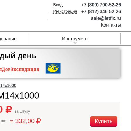
Вход
+7 (800) 700-52-26
Регистрация
+7 (812) 346-52-26
sale@letfix.ru
Контакты
дование
Инструмент
14х1000
 М14х1000
00
за штуку
= 332,00
Купить
 шт