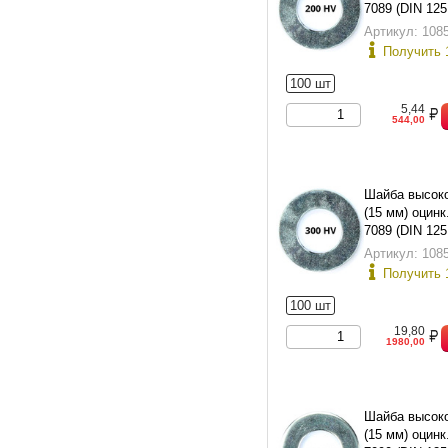
7089 (DIN 12
11371-78 исп.
Артикул: 108
Получить 
100 шт
5,44
544,00
Шайба высок
(15 мм) оцинк
7089 (DIN 12
11371-78 исп.
Артикул: 108
Получить 
100 шт
19,80
1980,00
Шайба высок
(15 мм) оцинк