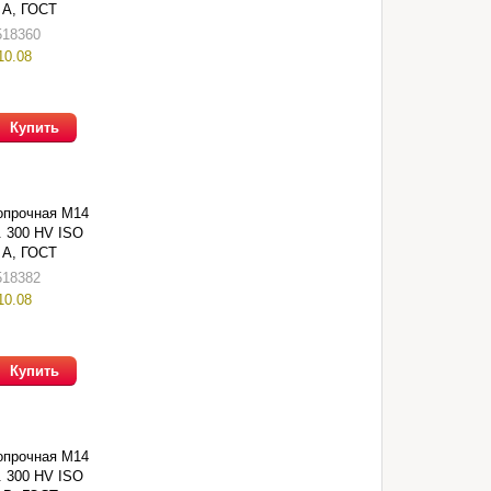
5 A, ГОСТ
1)
518360
10.08
Купить
опрочная М14
. 300 HV ISO
5 A, ГОСТ
1)
518382
10.08
Купить
опрочная М14
. 300 HV ISO