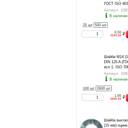
ГОСТ ISO 403
Артикул: 108
В наличии
25 шт
500 шт
6,50
3250,00
Шайба М14 (1
DIN 125 A (ГО
исп.1, ISO 70
Артикул: 108
В наличии
100 шт
2600 шт
1,95
5080,00
Шайба высок
(15 мм) оцинк