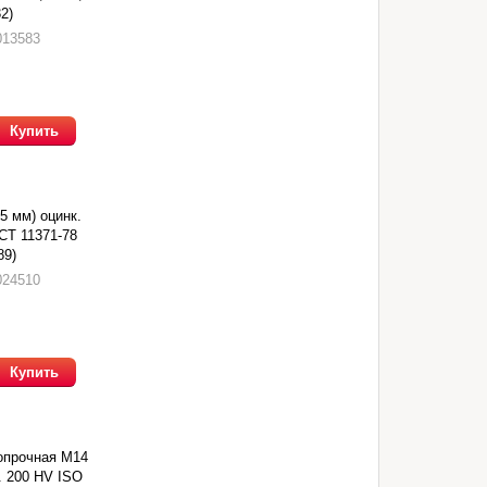
2)
013583
Купить
5 мм) оцинк.
СТ 11371-78
89)
024510
Купить
опрочная М14
. 200 HV ISO