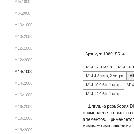
М8х1000
М8x2000
М10х1000
М10x2000
М12х1000
Артикул:
108015514
М12x2000
М14 А2, 1 метр
М14 А4, 
М14х1000
М14 4.8 цинк, 2 метра
М1
М14x2000
М14 10.9 б/п, 1 метр
М14 
М14 12.9 б/п, 1 метр
М16х1000
Шпилька резьбовая DI
М16x2000
применяется совместно 
М18х1000
элементов. Применяется
химическими анкерами.
М18x2000