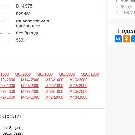
Быстрое
DIN 975
Доступ 
Накопл
полная
гальваническое
цинкование
Подел
без бренда
983 г
1000
М6x2000
М8х1000
М8x2000
М10х1000
12x2000
М14x2000
М16х1000
М16x2000
20х1000
М20x2000
М22х1000
М22x2000
27х1000
М27x2000
М30х1000
М30x2000
42х1000
М48x1000
М42x2000
М48x2000
одходит:
 пр. 8, цинк,
 5915, 5927,