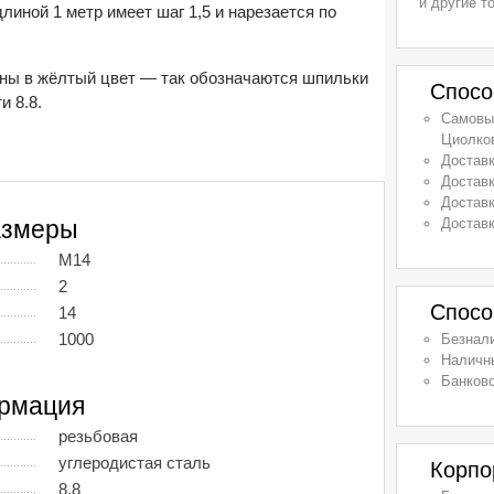
и другие т
линой 1 метр имеет шаг 1,5 и нарезается по
ны в жёлтый цвет — так обозначаются шпильки
Спосо
и 8.8.
Самовыв
Циолков
Доставк
Доставк
Доставк
Доставк
азмеры
М14
2
Спосо
14
1000
Безнал
Наличн
Банковс
рмация
резьбовая
углеродистая сталь
Корпо
8.8