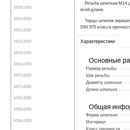
Резьба шпильки М14 д
М20х1000
всей длине.
М20x2000
Торцы шпилек окраше
DIN 975 класса прочност
М22х1000
Характеристики
М22x2000
М24х1000
Основные р
М24x2000
Размер резьбы
Шаг резьбы
М27х1000
Диаметр шпильки
М27x2000
Длина шпильки
М30х1000
Общая инфо
М30x2000
Форма шпильки
М36х1000
Материал
Класс прочности