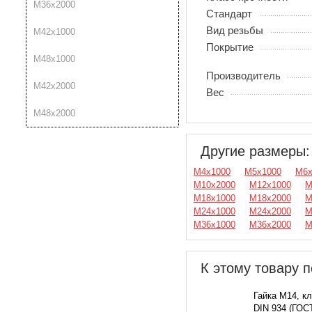
М36x2000
Стандарт
Вид резьбы
М42х1000
Покрытие
М48x1000
Производитель
М42x2000
Вес
М48x2000
Другие размеры:
М4х1000
М5х1000
М6х
М10x2000
М12х1000
М
М18х1000
М18x2000
М
М24х1000
М24x2000
М
М36х1000
М36x2000
М
К этому товару п
Гайка М14, кл.
DIN 934 (ГОСТ