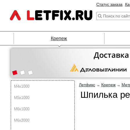
Статус заказа
Ка
Крепеж
Летфикс
Крепеж
Мет
→
→
М4х1000
Шпилька ре
М5х1000
М6х1000
М6x2000