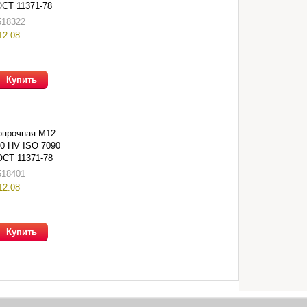
ОСТ 11371-78
518322
12.08
Купить
опрочная М12
00 HV ISO 7090
ОСТ 11371-78
518401
12.08
Купить