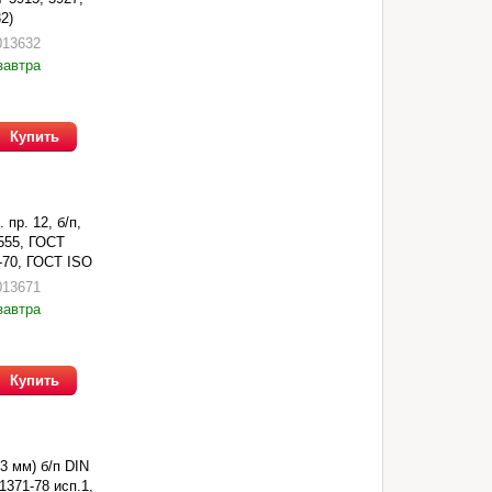
2)
013632
завтра
Купить
 пр. 12, б/п,
 555, ГОСТ
-70, ГОСТ ISO
013671
завтра
Купить
3 мм) б/п DIN
1371-78 исп.1,