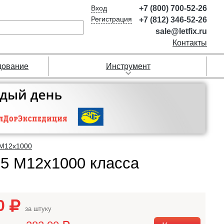
Вход
+7 (800) 700-52-26
Регистрация
+7 (812) 346-52-26
sale@letfix.ru
Контакты
дование
Инструмент
М12х1000
75 М12х1000 класса
00
за штуку