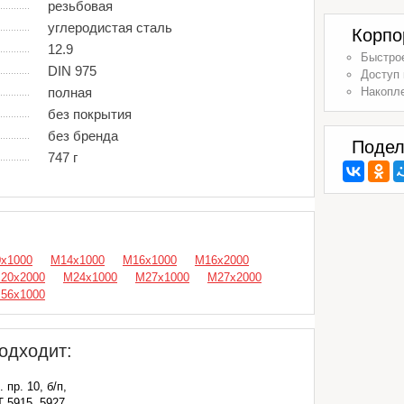
резьбовая
углеродистая сталь
Корпо
12.9
Быстрое
DIN 975
Доступ 
полная
Накопл
без покрытия
без бренда
Подел
747 г
х1000
М14х1000
М16х1000
М16х2000
20х2000
М24х1000
М27х1000
М27х2000
56х1000
одходит:
 пр. 10, б/п,
 5915, 5927,