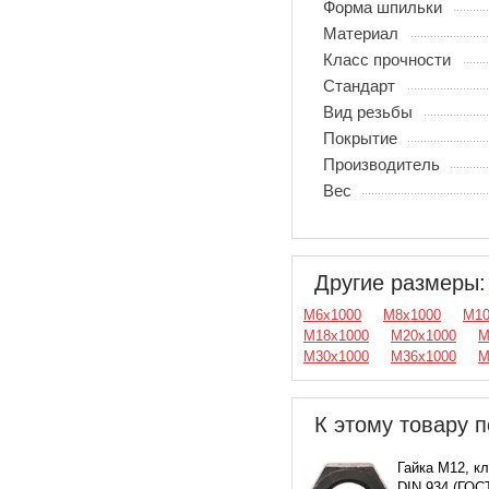
Форма шпильки
Материал
Класс прочности
Стандарт
Вид резьбы
Покрытие
Производитель
Вес
Другие размеры:
М6х1000
М8х1000
М10
М18х1000
М20х1000
М
М30х1000
М36х1000
М
К этому товару п
Гайка М12, кл.
DIN 934 (ГОСТ