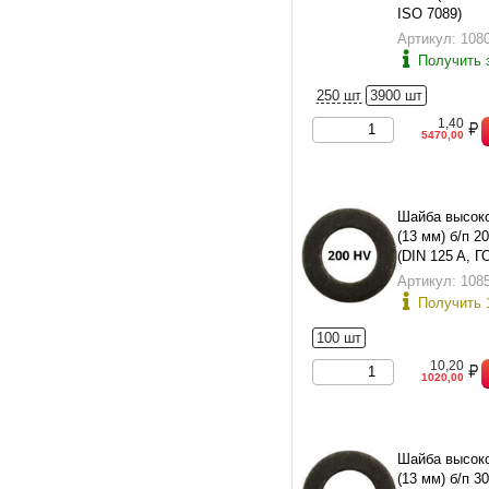
ISO 7089)
Артикул: 108
Получить 
250 шт
3900 шт
1,40
5470,00
Шайба высок
(13 мм) б/п 2
(DIN 125 A, Г
исп.1)
Артикул: 108
Получить 
100 шт
10,20
1020,00
Шайба высок
(13 мм) б/п 3