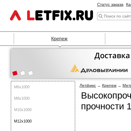
Статус заказа
Ка
Крепеж
Летфикс
Крепеж
Мет
→
→
М6х1000
Высокопроч
М8х1000
прочности 1
М10х1000
М12х1000