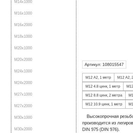
М14х1000
М16х1000
М16х2000
М18х1000
М20х1000
М20х2000
Артикул:
108015547
М24х1000
М12 А2, 1 метр
М12 А2, 
М24х2000
М12 4.8 цинк, 1 метр
М12
М27х1000
М12 8.8 цинк, 2 метра
М1
М12 10.9 цинк, 1 метр
М1
М27х2000
Высокопрочная резьбо
М30х1000
производится из легиро
М30х2000
DIN 975 (DIN 976).