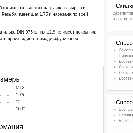
Скидк
бходимости высоких нагрузок на вырыв и
Зарегистри
Резьба имеет шаг 1.75 и нарезана по всей
и другие т
илька DIN 975 кл.пр. 12.9 не имеет покрытия.
ыть произведено термодиффузионное
Спосо
Самовыв
Циолков
Доставк
Доставк
Доставк
азмеры
Доставк
М12
1.75
Спосо
12
1000
Безнал
Наличн
Банковс
рмация