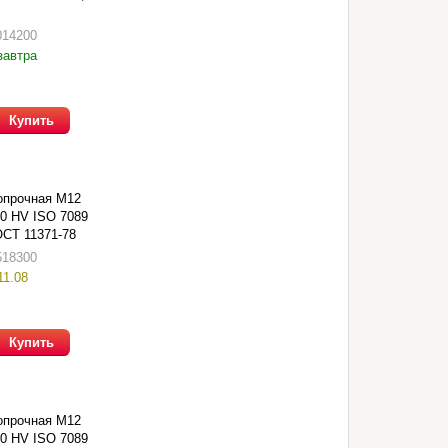
014200
завтра
Купить
опрочная М12
00 HV ISO 7089
ОСТ 11371-78
518300
11.08
Купить
опрочная М12
00 HV ISO 7089