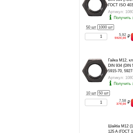
ГОСТ ISO 403
Артикул: 108
Получить 
50 шт
1000 шт
5,92
5920,00
Гайка М12, кл.
DIN 934 (DIN
5915-70, 5927
4032)
Артикул: 108
Получить 
10 шт
50 шт
7,58
379,00
Шайба М12 (1
125 A (ГОСТ 1