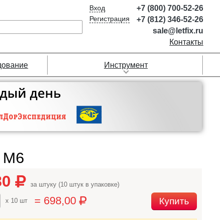
Вход
+7 (800) 700-52-26
Регистрация
+7 (812) 346-52-26
sale@letfix.ru
Контакты
дование
Инструмент
й М6
80
за штуку (10 штук в упаковке)
= 698,00
Купить
x 10 шт