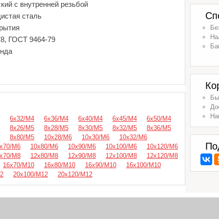
кий с внутренней резьбой
Сп
дистая сталь
крытия
Бе
На
78, ГОСТ 9464-79
Ба
енда
г
Ко
Бы
До
На
6х32/М4
6х36/М4
6х40/М4
6х45/М4
6х50/М4
8х26/М5
8х28/М5
8х30/М5
8х32/М5
8х36/М5
8х80/М5
10х28/М6
10х30/М6
10х32/М6
По
х70/М6
10х80/М6
10х90/М6
10х100/М6
10х120/М6
х70/М8
12х80/М8
12х90/М8
12х100/М8
12х120/М8
16х70/М10
16х80/М10
16х90/М10
16х100/М10
2
20х100/М12
20х120/М12