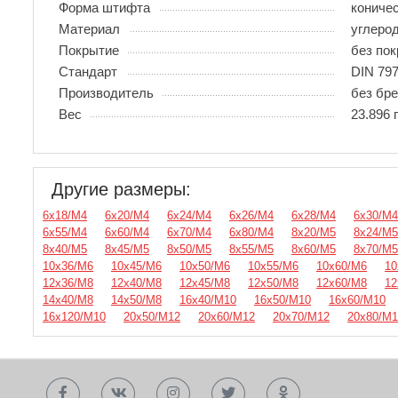
Форма штифта
коничес
Материал
углеро
Покрытие
без по
Стандарт
DIN 79
Производитель
без бр
Вес
23.896 
Другие размеры:
6х18/М4
6х20/М4
6х24/М4
6х26/М4
6х28/М4
6х30/М4
6х55/М4
6х60/М4
6х70/М4
6х80/М4
8х20/М5
8х24/М5
8х40/М5
8х45/М5
8х50/М5
8х55/М5
8х60/М5
8х70/М5
10х36/М6
10х45/М6
10х50/М6
10х55/М6
10х60/М6
10
12х36/М8
12х40/М8
12х45/М8
12х50/М8
12х60/М8
12
14х40/М8
14х50/М8
16х40/М10
16х50/М10
16х60/М10
16х120/М10
20х50/М12
20х60/М12
20х70/М12
20х80/М1