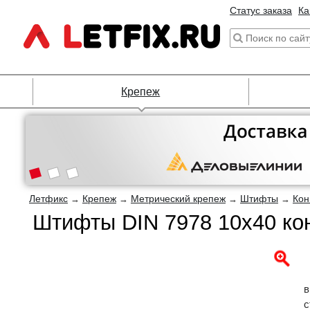
Статус заказа
Ка
Крепеж
Летфикс
Крепеж
Метрический крепеж
Штифты
Кон
→
→
→
→
Штифты DIN 7978 10х40 кон
в
с