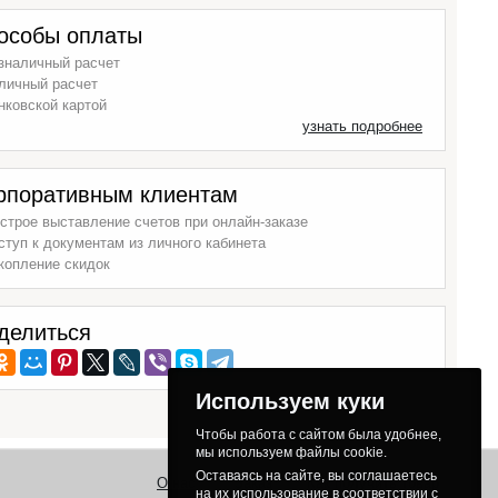
особы оплаты
зналичный расчет
личный расчет
нковской картой
узнать подробнее
рпоративным клиентам
строе выставление счетов при онлайн-заказе
ступ к документам из личного кабинета
копление скидок
делиться
Используем куки
Чтобы работа с сайтом была удобнее,
мы используем файлы cookie.
Оставаясь на сайте, вы соглашаетесь
О нас
Заказ
Как получить товар
на их использование в соответствии с