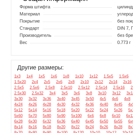
Форма штифта
цилинд
Материал
углеро
Покрытие
без по
Стандарт
DIN 7, 
Производитель
без бр
Вес
0.773 г
Другие размеры:
1х3
1х4
1х5
1х6
1х8
1х10
1х12
1.5х5
1.5х6
1.5х20
2х4
2х5
2х6
2х8
2х10
2х12
2х14
2х16
2.5х5
2.5х6
2.5х8
2.5х10
2.5х12
2.5х14
2.5х16
2
2.5х30
2.5х32
3х4
3х5
3х6
3х8
3х10
3х12
3х1
3х30
3х32
3х36
3х40
3х45
3х50
4х5
4х6
4х8
4х24
4х26
4х28
4х30
4х32
4х36
4х40
4х45
4х
5х12
5х14
5х16
5х18
5х20
5х22
5х24
5х26
5х
5х60
5х70
5х80
5х90
5х100
6х6
6х8
6х10
6х1
6х28
6х30
6х32
6х36
6х40
6х45
6х50
6х55
6х
8х14
8х16
8х18
8х20
8х22
8х24
8х26
8х28
8х
8х70
8х80
8х90
8х100
8х120
10х10
10х12
10х14