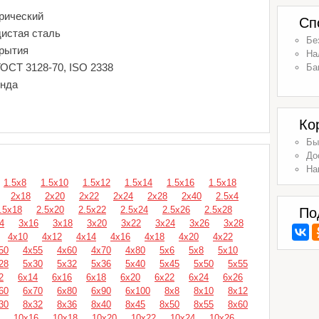
рический
Сп
дистая сталь
Бе
крытия
На
ГОСТ 3128-70, ISO 2338
Ба
енда
Ко
Бы
До
На
1.5х8
1.5х10
1.5х12
1.5х14
1.5х16
1.5х18
2х18
2х20
2х22
2х24
2х28
2х40
2.5х4
.5х18
2.5х20
2.5х22
2.5х24
2.5х26
2.5х28
По
4
3х16
3х18
3х20
3х22
3х24
3х26
3х28
4х10
4х12
4х14
4х16
4х18
4х20
4х22
50
4х55
4х60
4х70
4х80
5х6
5х8
5х10
28
5х30
5х32
5х36
5х40
5х45
5х50
5х55
2
6х14
6х16
6х18
6х20
6х22
6х24
6х26
60
6х70
6х80
6х90
6х100
8х8
8х10
8х12
30
8х32
8х36
8х40
8х45
8х50
8х55
8х60
10х16
10х18
10х20
10х22
10х24
10х26