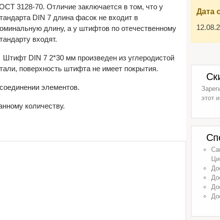
ОСТ 3128-70. Отличие заключается в том, что у
Дата 
тандарта DIN 7 длина фасок не входит в
12.08.
оминальную длину, а у штифтов по отечественному
тандарту входят.
Штифт DIN 7 2*30 мм произведен из углеродистой
тали, поверхность штифта не имеет покрытия.
Ск
соединении элементов.
Зарег
этот и
анному количеству.
Сп
Са
Ци
До
До
До
До