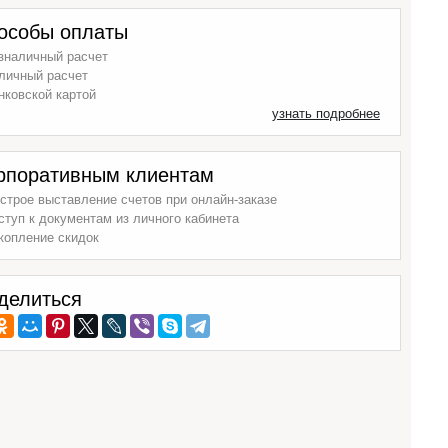
особы оплаты
зналичный расчет
личный расчет
нковской картой
узнать подробнее
рпоративным клиентам
строе выставление счетов при онлайн-заказе
ступ к документам из личного кабинета
копление скидок
делиться