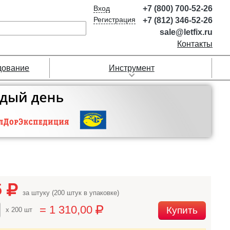
Вход
+7 (800) 700-52-26
Регистрация
+7 (812) 346-52-26
sale@letfix.ru
Контакты
дование
Инструмент
5
за штуку (200 штук в упаковке)
= 1 310,00
Купить
x 200 шт