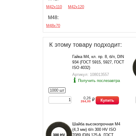
М42х110
М42х120
М48:
М48х70
К этому товару подходит:
Гайка М4, кл. пр. 8, б/п, DIN
934 (ГОСТ 5915, 5927, ГОСТ
ISO 4032)
Артикул: 108013557
Получить послезавтра
1000 шт
0,26
Купить
264,00
Шайба высокопрочная М4
(4,3 мм) б/п 300 HV ISO
7089 (DIN 125 A, ГОСТ