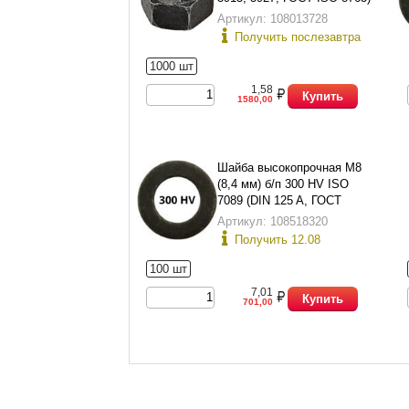
Артикул: 108013728
Получить послезавтра
1000 шт
1,58
Купить
1580,00
Шайба высокопрочная М8
(8,4 мм) б/п 300 HV ISO
7089 (DIN 125 A, ГОСТ
11371-78 исп.1)
Артикул: 108518320
Получить 12.08
100 шт
7,01
Купить
701,00