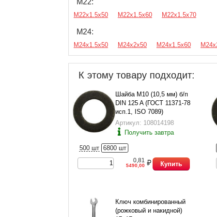
М22:
М22х1.5х50
М22х1.5х60
М22х1.5х70
М24:
М24х1.5х50
М24х2х50
М24х1.5х60
М24х
К этому товару подходит:
Шайба М10 (10,5 мм) б/п
DIN 125 A (ГОСТ 11371-78
исп.1, ISO 7089)
Артикул: 108014198
Получить завтра
500 шт
6800 шт
0,81
Купить
5490,00
Ключ комбинированный
(рожковый и накидной)