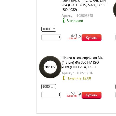
Гайка М4, кл. пр. 5, б/п, DIN
934 (ГОСТ 5915, 5927, ГОСТ
ISO 4032)
Артикул: 108095348
В наличии
1000 шт
0,48
Купить
484,00
Шайба высокопрочная М4
(4,3 мм) б/п 300 HV ISO
7089 (DIN 125 A, ГОСТ
11371-78 исп.1)
Артикул: 108518316
Получить 12.08
1000 шт
5,16
Купить
5160,00