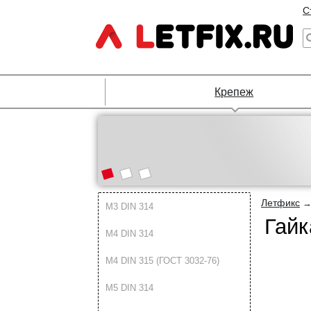
С
Крепеж
Летфикс
М3 DIN 314
Гайк
М4 DIN 314
М4 DIN 315 (ГОСТ 3032-76)
М5 DIN 314