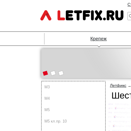
С
Крепеж
Летфикс
М3
Шест
М4
М5
М5 кл.пр. 10