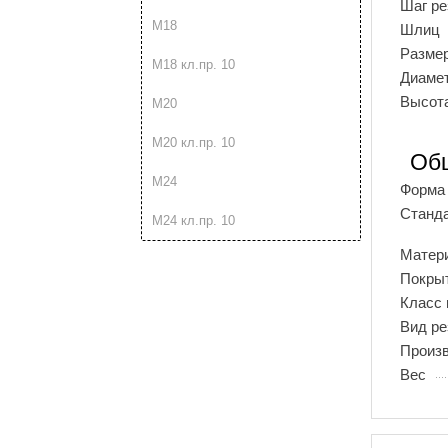
Шаг р
М18
Шлиц
Разме
М18 кл.пр. 10
Диамет
Высота
М20
М20 кл.пр. 10
Об
М24
Форма 
Станд
М24 кл.пр. 10
Матер
Покры
Класс 
Вид р
Произ
Вес