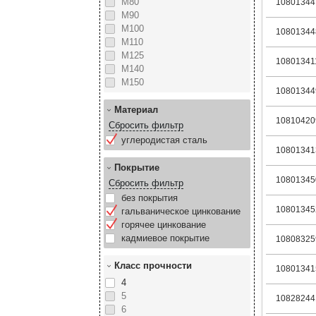
М80
10801344
М90
М100
10801344
М110
М125
10801341
М140
М150
10801344
Материал
10810420
Сбросить фильтр
углеродистая сталь
10801341
Покрытие
10801345
Сбросить фильтр
без покрытия
10801345
гальваническое цинкование
горячее цинкование
кадмиевое покрытие
10808325
Класс прочности
10801341
4
5
10828244
6