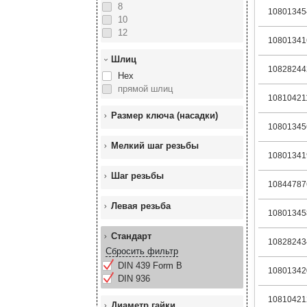
8
10801345
10
12
10801341
Шлиц
10828244
Hex
прямой шлиц
10810421
Размер ключа (насадки)
10801345
Мелкий шаг резьбы
10801341
Шаг резьбы
10844787
Левая резьба
10801345
Стандарт
10828243
Сбросить фильтр
DIN 439 Form B
10801342
DIN 936
10810421
Диаметр гайки