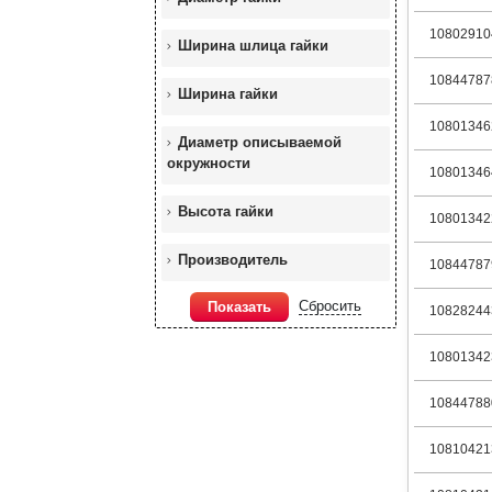
10802910
Ширина шлица гайки
10844787
Ширина гайки
10801346
Диаметр описываемой
окружности
10801346
Высота гайки
10801342
Производитель
10844787
Сбросить
Показать
10828244
10801342
10844788
10810421