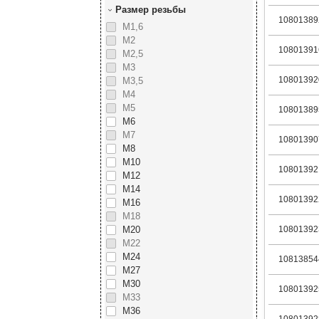
Размер резьбы
10801389
М1,6
М2
10801391
М2,5
М3
10801392
М3,5
М4
М5
10801389
М6
М7
10801390
М8
М10
10801392
М12
М14
10801392
М16
М18
М20
10801392
М22
М24
10813854
М27
М30
10801392
М33
М36