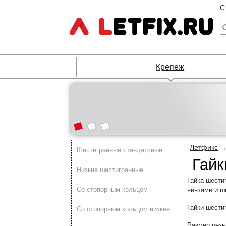
С
Крепеж
Летфикс
Шестигранные стандартные
Гайк
Низкие шестигранные
Гайка шести
Со стопорным кольцом
винтами и ш
Гайки шести
Со стопорным кольцом низкие
Размер резь