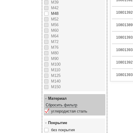
10801392
М39
М42
10801392
М48
М52
М56
10801389
М60
М64
10801393
М72
М76
10801393
М80
М90
10801392
М100
М110
10801393
М125
М140
М150
Материал
Сбросить фильтр
углеродистая сталь
Покрытие
без покрытия