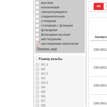
высокая
колпачковая
самоконтрящаяся
соединительная
стопорная
стопорная с фланцем
фланцевая
фланцевая высокая
Артикул
шестигранная
шестигранная корончатая
10813851
Размер резьбы
М1,6
10813851
М2
М2,5
М3
М3,5
10813851
М4
М5
М6
М7
10813851
М8