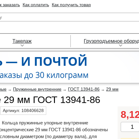
к заказать
Как оплатить
Как получить товар
Такелаж
Грузоподъемное обору
ные
Пружинные внутренние
ГОСТ 13941-86
29 мм
→
→
→
е 29 мм ГОСТ 13941-86
Артикул:
108406628
8,1
Кольца пружинные упорные внутренние
онцентрические 29 мм ГОСТ 13941-86 обозначены
словным диаметром (по диаметру вала), для