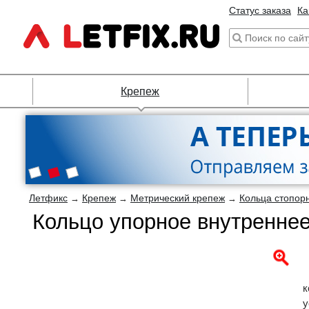
Статус заказа
Ка
Крепеж
Летфикс
Крепеж
Метрический крепеж
Кольца стопор
→
→
→
Кольцо упорное внутренне
к
у