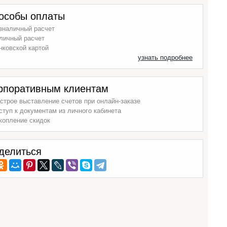
особы оплаты
зналичный расчет
личный расчет
нковской картой
узнать подробнее
рпоративным клиентам
строе выставление счетов при онлайн-заказе
ступ к документам из личного кабинета
копление скидок
делиться