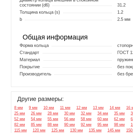
состоянии (d6)
31.2
Толщина кольца (s)
1.2
b
2.5 мм
Общая информация
Форма кольца
стопор
Стандарт
ГОСТ 1
Материал
пружин
Покрытие
без по
Производитель
без бр
Другие размеры:
8 мм
9 мм
10 мм
11 мм
12 мм
13 мм
14 мм
16 
25 мм
26 мм
28 мм
30 мм
32 мм
34 мм
35 мм
3
52 мм
54 мм
55 мм
56 мм
58 мм
60 мм
62 мм
6
82 мм
85 мм
88 мм
90 мм
92 мм
95 мм
98 мм
1
115 мм
120 мм
125 мм
130 мм
135 мм
145 мм
150