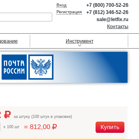
Вход
+7 (800) 700-52-26
Регистрация
+7 (812) 346-52-26
sale@letfix.ru
Контакты
дование
Инструмент
2
за штуку (100 штук в упаковке)
= 812,00
Купить
x 100 шт