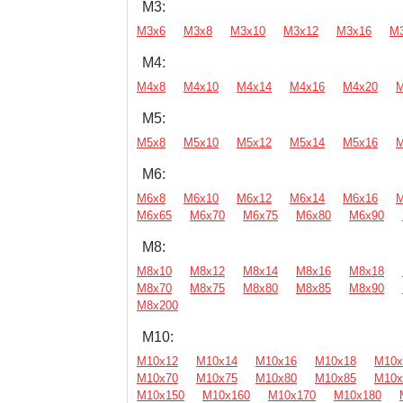
М3:
М3х6
М3х8
М3х10
М3х12
М3х16
М
М4:
М4х8
М4х10
М4х14
М4х16
М4х20
М
М5:
М5х8
М5х10
М5х12
М5х14
М5х16
М
М6:
М6х8
М6х10
М6х12
М6х14
М6х16
М
М6х65
М6х70
М6х75
М6х80
М6х90
М8:
М8х10
М8х12
М8х14
М8х16
М8х18
М8х70
М8х75
М8х80
М8х85
М8х90
М8х200
М10:
М10х12
М10х14
М10х16
М10х18
М10х
М10х70
М10х75
М10х80
М10х85
М10х
М10х150
М10х160
М10х170
М10х180