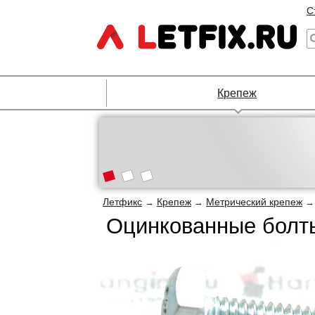
С
Крепеж
Летфикс
Крепеж
Метрический крепеж
→
→
Оцинкованные болты