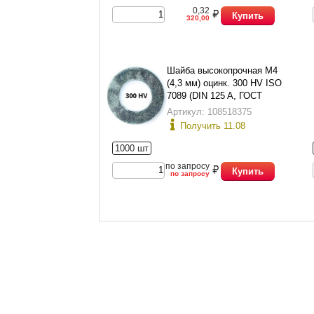
0,32
Купить
320,00
Шайба высокопрочная М4
(4,3 мм) оцинк. 300 HV ISO
7089 (DIN 125 A, ГОСТ
11371-78 исп.1)
Артикул: 108518375
Получить 11.08
1000 шт
по запросу
Купить
по запросу