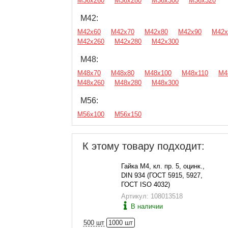
М36х260
М36х280
М36х300
М36х320
М42:
М42х60
М42х70
М42х80
М42х90
М42х
М42х260
М42х280
М42х300
М48:
М48х70
М48х80
М48х100
М48х110
М4
М48х260
М48х280
М48х300
М56:
М56х100
М56х150
К этому товару подходит:
Гайка М4, кл. пр. 5, оцинк.,
DIN 934 (ГОСТ 5915, 5927,
ГОСТ ISO 4032)
Артикул: 108013518
В наличии
500 шт
1000 шт