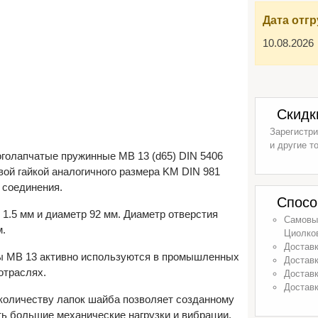
Дата отгр
10.08.2026
Скидк
Зарегистри
и другие т
голапчатые пружинные MB 13 (d65) DIN 5406
ой гайкой аналогичного размера KM DIN 981
 соединения.
Спосо
1.5 мм и диаметр 92 мм. Диаметр отверстия
Самовыв
м.
Циолков
Доставк
 MB 13 активно используются в промышленных
Доставк
отраслях.
Доставк
Доставк
количеству лапок шайба позволяет созданному
 большие механические нагрузки и вибрации.