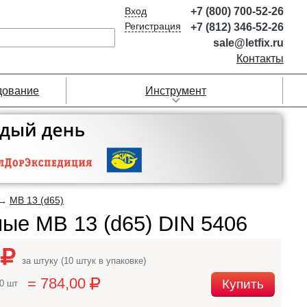
Вход
+7 (800) 700-52-26
Регистрация
+7 (812) 346-52-26
sale@letfix.ru
Контакты
дование
Инструмент
MB 13 (d65)
→
ые MB 13 (d65) DIN 5406
0
за штуку (10 штук в упаковке)
= 784,00
Купить
10 шт