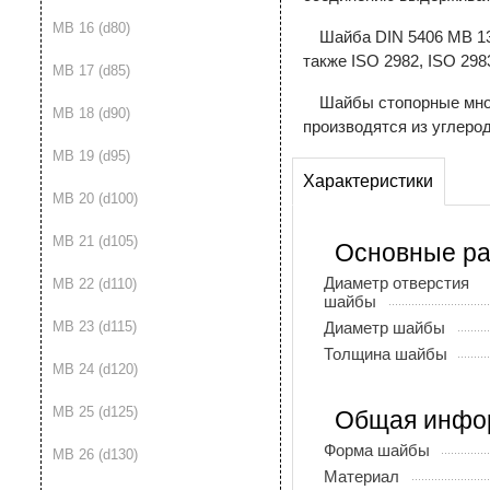
MB 16 (d80)
Шайба DIN 5406 MB 13
также ISO 2982, ISO 298
MB 17 (d85)
Шайбы стопорные мно
MB 18 (d90)
производятся из углеро
MB 19 (d95)
Характеристики
MB 20 (d100)
MB 21 (d105)
Основные р
Диаметр отверстия
MB 22 (d110)
шайбы
Диаметр шайбы
MB 23 (d115)
Толщина шайбы
MB 24 (d120)
MB 25 (d125)
Общая инфо
Форма шайбы
MB 26 (d130)
Материал