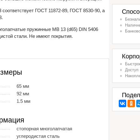
 соответствует ГОСТ 11872-89, ГОСТ 8530-90, а
Спосо
3.
Безнал
Наличн
голапчатые пружинные MB 13 (d65) DIN 5406
Банковс
дистой стали. Не имеют покрытия.
Корпо
Быстрое
Доступ 
азмеры
Накопл
65 мм
92 мм
Подел
1.5 мм
рмация
стопорная многолапчатая
углеродистая сталь