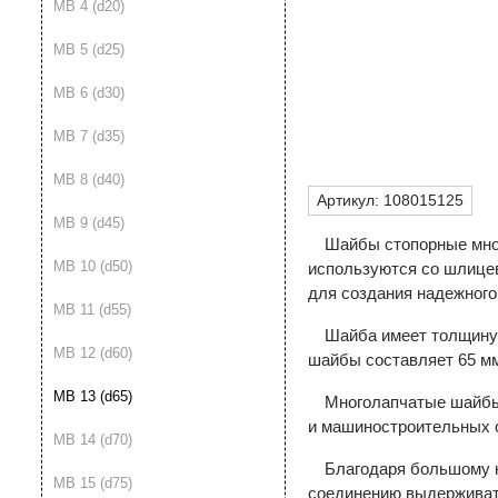
MB 4 (d20)
MB 5 (d25)
MB 6 (d30)
MB 7 (d35)
MB 8 (d40)
Артикул:
108015125
MB 9 (d45)
Шайбы стопорные мно
MB 10 (d50)
используются со шлицев
для создания надежного
MB 11 (d55)
Шайба имеет толщину 
MB 12 (d60)
шайбы составляет 65 м
MB 13 (d65)
Многолапчатые шайбы
и машиностроительных 
MB 14 (d70)
Благодаря большому 
MB 15 (d75)
соединению выдерживать