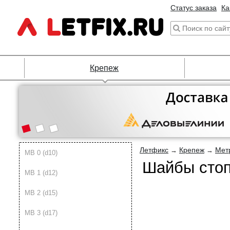
Статус заказа
Ка
Крепеж
Летфикс
Крепеж
Мет
→
→
MB 0 (d10)
Шайбы стоп
MB 1 (d12)
MB 2 (d15)
MB 3 (d17)