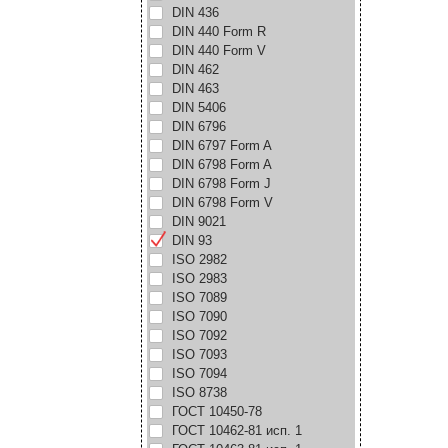
DIN 436
DIN 440 Form R
DIN 440 Form V
DIN 462
DIN 463
DIN 5406
DIN 6796
DIN 6797 Form A
DIN 6798 Form A
DIN 6798 Form J
DIN 6798 Form V
DIN 9021
DIN 93
ISO 2982
ISO 2983
ISO 7089
ISO 7090
ISO 7092
ISO 7093
ISO 7094
ISO 8738
ГОСТ 10450-78
ГОСТ 10462-81 исп. 1