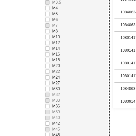
М3,5
М4
1084063
М5
М6
1084063
М7
М8
М10
1080141
М12
М14
1080141
М16
М18
1080141
М20
М22
1080141
М24
М27
М30
1084063
М32
М33
1083914
М36
М39
М40
М42
М45
М48