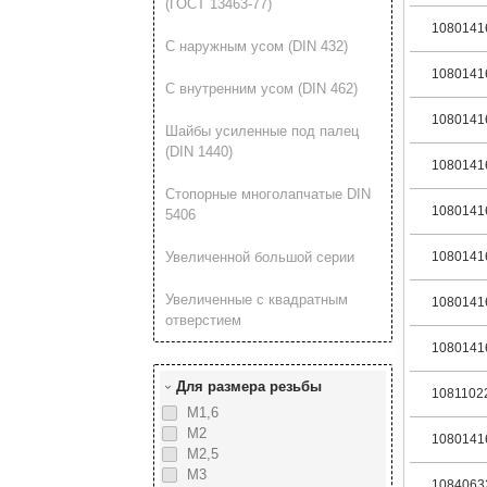
(ГОСТ 13463-77)
1080141
С наружным усом (DIN 432)
1080141
С внутренним усом (DIN 462)
1080141
Шайбы усиленные под палец
(DIN 1440)
1080141
Стопорные многолапчатые DIN
1080141
5406
Увеличенной большой серии
1080141
Увеличенные с квадратным
1080141
отверстием
1080141
Для размера резьбы
1081102
М1,6
М2
1080141
М2,5
М3
1084063