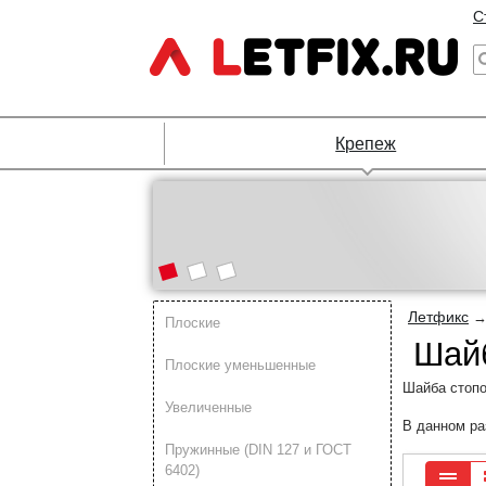
С
Крепеж
Летфикс
Плоские
Шайб
Плоские уменьшенные
Шайба стопо
Увеличенные
В данном ра
Пружинные (DIN 127 и ГОСТ
6402)