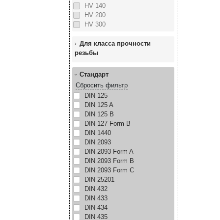
HV 140
HV 200
HV 300
Для класса прочности
резьбы
Стандарт
Сбросить фильтр
DIN 125
DIN 125 A
DIN 125 B
DIN 127 Form B
DIN 1440
DIN 2093
DIN 2093 Form A
DIN 2093 Form B
DIN 2093 Form C
DIN 25201
DIN 432
DIN 433
DIN 434
DIN 435