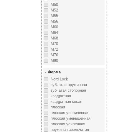
М50
М52
М55
М56
М60
М64
М68
М70
М72
М76
М90
Форма
Nord Lock
зубчатая пружинная
зубчатая стопорная
квадратная
квадратная косая
плоская
плоская увеличенная
плоская уменьшенная
плоская усиленная
пружина тарельчатая