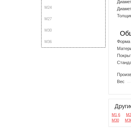
Диаме
М24
Диаме
Толщи
М27
М30
Об
Форма
М36
Матер
Покры
Станд
Произ
Вес
Други
М1,6
М
М30
М3