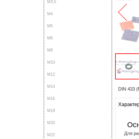
М3,5
М4
М5
М6
М8
М10
М12
М14
DIN 433 (
М16
Характе
М18
М20
Ос
Для ра
М22