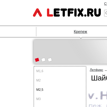
С
Крепеж
Летфикс
М1,6
Шайб
М2
М2,5
М3