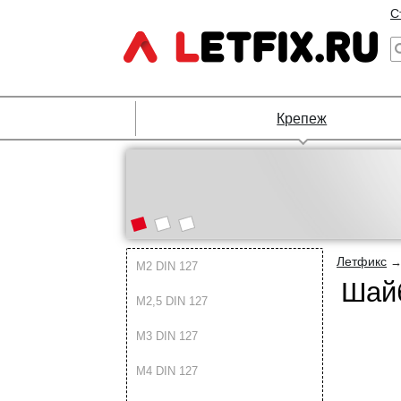
С
Крепеж
Летфикс
М2 DIN 127
Шай
М2,5 DIN 127
М3 DIN 127
М4 DIN 127