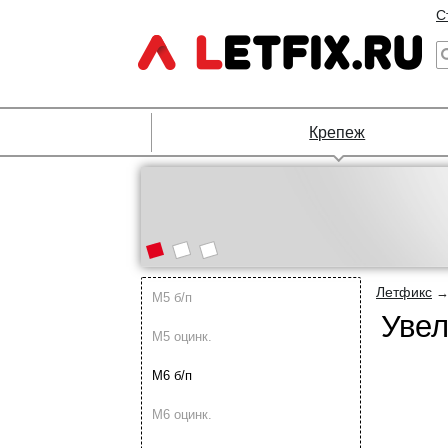
С
Крепеж
Летфикс
М5 б/п
Увел
М5 оцинк.
М6 б/п
М6 оцинк.