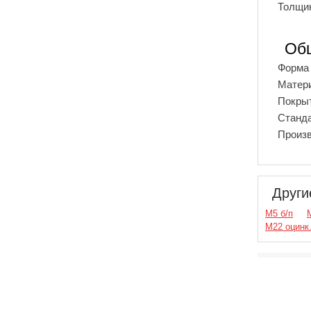
Толщи
Об
Форма
Матер
Покры
Станд
Произ
Други
М5 б/п
М22 оцинк