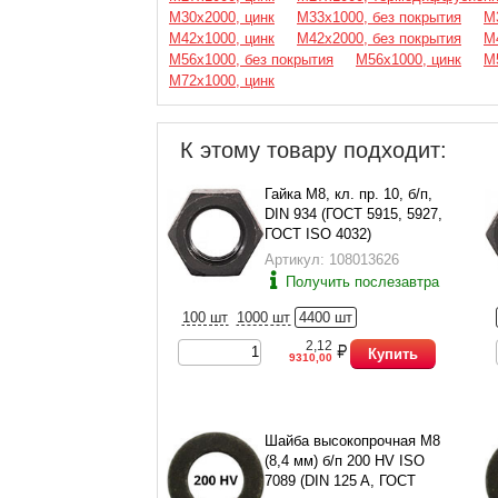
М30х2000, цинк
М33х1000, без покрытия
М
М42х1000, цинк
М42х2000, без покрытия
М
М56х1000, без покрытия
М56х1000, цинк
М
М72х1000, цинк
К этому товару подходит:
Гайка М8, кл. пр. 10, б/п,
DIN 934 (ГОСТ 5915, 5927,
ГОСТ ISO 4032)
Артикул: 108013626
Получить послезавтра
100 шт
1000 шт
4400 шт
2,12
Купить
9310,00
Шайба высокопрочная М8
(8,4 мм) б/п 200 HV ISO
7089 (DIN 125 A, ГОСТ