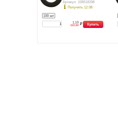
11371-78 исп.1)
Артикул: 108518298
Получить 12.08
100 шт
1,10
Купить
110,00