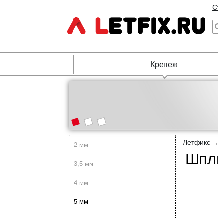
С
Крепеж
Летфикс
2 мм
Шпли
3,5 мм
4 мм
5 мм