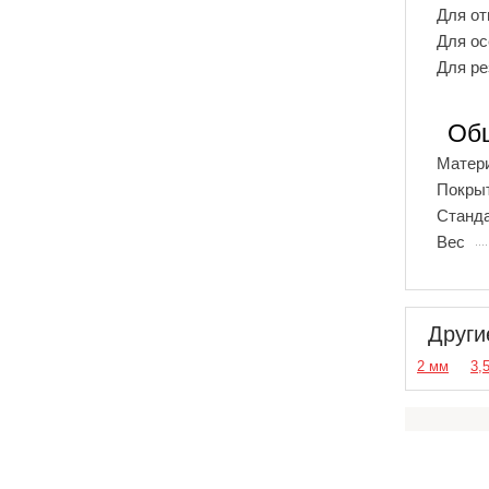
Для от
Для ос
Для р
Общ
Матер
Покры
Станд
Вес
Други
2 мм
3,