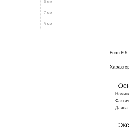
6 мм
7 мм
8 мм
Form E 5 
Характе
Ос
Номин
Фактич
Длина
Экс